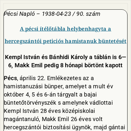
Pécsi Napló – 1938-04-23 / 90. szám
A pécsi ítélőtábla helybenhagyta a
hercegszántói peticiós hamistanuk büntetését
Kempl
István és Bánhidi Károly a táblán is 6—
6, Makk Emil pedig 8 hónapi börtönt kapott
Pécs
, április 22. Emlékezetes az a
hamistanuzási bünper, amelyet a mult év
október 4, 5 és 6-án tárgyalt a bajai
büntetőtörvényszék s amelynek vádlottai
Kempl István 28 éves középiskolai
magántanuló, Makk Emil 26 éves volt
hercegszántói biztosítási ügynök, majd gántai