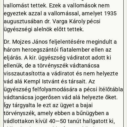
vallomást tettek. Ezek a vallomások nem
egyeztek azzal a vallomással, amelyet 1935
augusztusában dr. Varga Károly pécsi
ügyészségi alelnök előtt tettek.
Dr. Mojzes János feljelentésére megindult a
három hercegszántói fiatalember ellen az
eljárás. A kir. ügyészség vádiratot adott ki
ellenük, de a törvényszék vádtanácsa
visszautasította a vádiratot és nem helyezte
vád alá Kempl Istvánt és társait. Az
ügyészség felfolyamodására a pécsi ítélőtábla
vádtanácsa jogerősen vád alá helyezte őket.
Így tárgyalta le ezt az ügyet a bajai
törvényszék, amely ebben a bűnügyben a
vádlottakon kívül 40—50 tanút hallgatott ki,