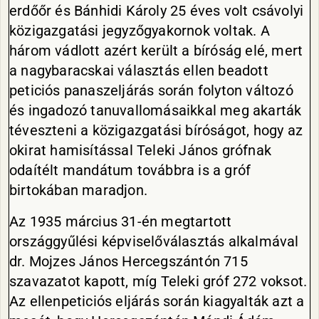
erdőőr és Bánhidi Károly 25 éves volt csávolyi
közigazgatási jegyzőgyakornok voltak. A
három vádlott azért került a bíróság elé, mert
a nagybaracskai választás ellen beadott
peticiós panaszeljárás során folyton változó
és ingadozó tanuvallomásaikkal meg akarták
téveszteni a közigazgatási bíróságot, hogy az
okirat hamisítással Teleki János grófnak
odaítélt mandátum továbbra is a gróf
birtokában maradjon.
Az 1935 március 31-én megtartott
országgyűlési képviselőválasztás alkalmával
dr. Mojzes János Hercegszántón 715
szavazatot kapott, míg Teleki gróf 272 voksot.
Az ellenpeticiós eljárás során kiagyalták azt a