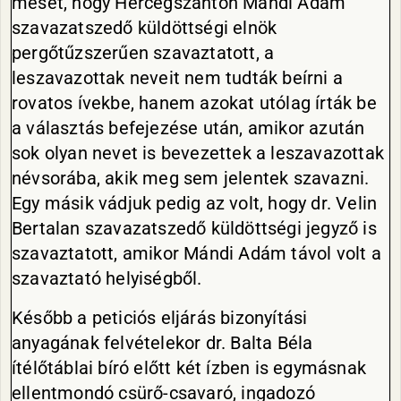
mesét, hogy Hercegszántón Mándi Ádám
szavazatszedő küldöttségi elnök
pergőtűzszerűen szavaztatott, a
leszavazottak neveit nem tudták beírni a
rovatos ívekbe, hanem azokat utólag írták be
a választás befejezése után, amikor azután
sok olyan nevet is bevezettek a leszavazottak
névsorába, akik meg sem jelentek szavazni.
Egy másik vádjuk pedig az volt, hogy dr. Velin
Bertalan szavazatszedő küldöttségi jegyző is
szavaztatott, amikor Mándi Adám távol volt a
szavaztató helyiségből.
Később a peticiós eljárás bizonyítási
anyagának felvételekor dr. Balta Béla
ítélőtáblai bíró előtt két ízben is egymásnak
ellentmondó csürő-csavaró, ingadozó