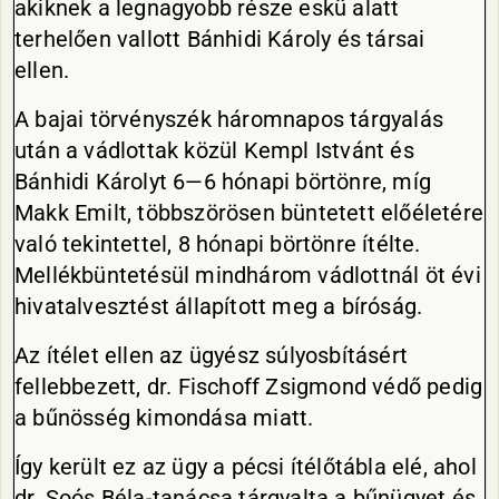
akiknek a legnagyobb része eskü alatt
terhelően vallott Bánhidi Károly és társai
ellen.
A bajai törvényszék háromnapos tárgyalás
után a vádlottak közül Kempl Istvánt és
Bánhidi Károlyt 6—6 hónapi börtönre, míg
Makk Emilt, többszörösen büntetett előéletére
való tekintettel, 8 hónapi börtönre ítélte.
Mellékbüntetésül mindhárom vádlottnál öt évi
hivatalvesztést állapított meg a bíróság.
Az ítélet ellen az ügyész súlyosbításért
fellebbezett, dr. Fischoff Zsigmond védő pedig
a bűnösség kimondása miatt.
Így került ez az ügy a pécsi ítélőtábla elé, ahol
dr. Soós Béla-tanácsa tárgyalta a bűnügyet és