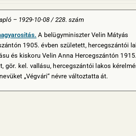
apló – 1929-10-08 / 228. szám
agyarositás.
A belügyminiszter Velin Mátyás
zántón 1905. évben született, hercegszántói la
llásu és kiskoru Velin Anna Hercegszántón 1915
t, gör. kel. vallásu, hercegszántói lakos kérelmé
nevüket „Végvári“ névre változtatta át.