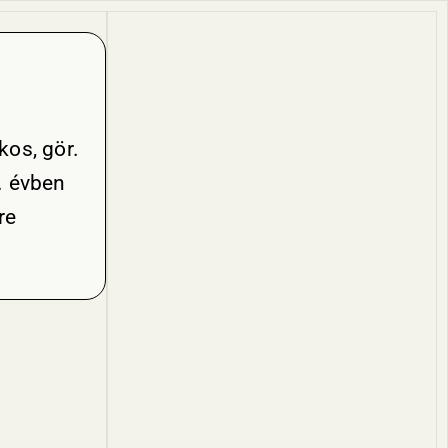
kos, gör.
. évben
re