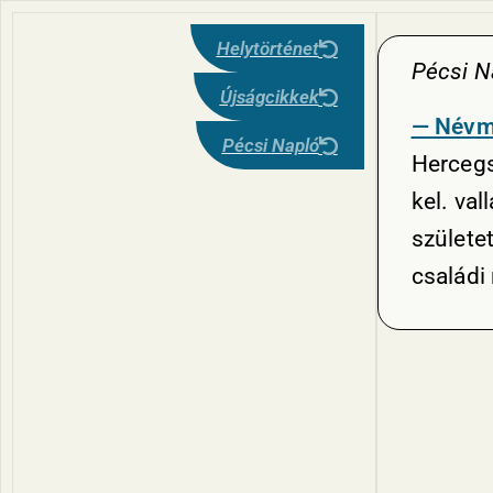
Helytörténet
Pécsi N
Újságcikkek
— Névm
Pécsi Napló
Hercegs
kel. va
születet
családi 