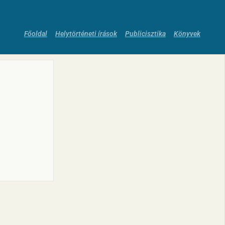
Főoldal
Helytörténeti írások
Publicisztika
Könyvek