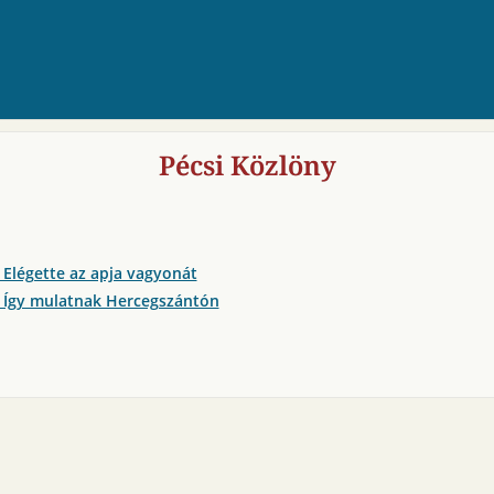
Pécsi Közlöny
 Elégette az apja vagyonát
 Így mulatnak Hercegszántón