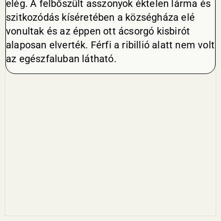
elég. A felbőszült asszonyok éktelen lárma és
szitkozódás kíséretében a községháza elé
vonultak és az éppen ott ácsorgó kisbirót
alaposan elverték. Férfi a ribillió alatt nem volt
az egészfaluban látható.