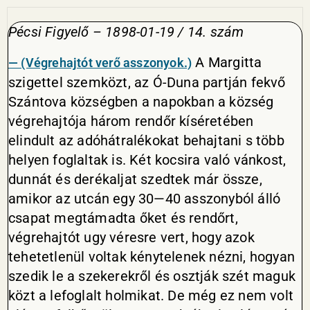
Pécsi Figyelő – 1898-01-19 / 14. szám
A Margitta
— (Végrehajtót verő asszonyok.)
szigettel szemközt, az Ó-Duna partján fekvő
Szántova községben a napokban a község
végrehajtója három rendőr kíséretében
elindult az adóhátralékokat behajtani s több
helyen foglaltak is. Két kocsira való vánkost,
dunnát és derékaljat szedtek már össze,
amikor az utcán egy 30—40 asszonyból álló
csapat megtámadta őket és rendőrt,
végrehajtót ugy véresre vert, hogy azok
tehetetlenül voltak kénytelenek nézni, hogyan
szedik le a szekerekről és osztják szét maguk
közt a lefoglalt holmikat. De még ez nem volt