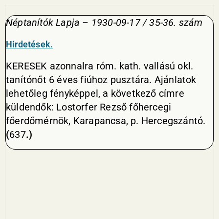
Néptanítók Lapja – 1930-09-17 / 35-36. szám
Hirdetések.
KERESEK azonnalra róm. kath. vallású okl.
tanító­nőt 6 éves fiúhoz pusztára. Ajánlatok
lehetőleg fény­képpel, a következő címre
küldendők: Lostorfer Rezső főhercegi
főerdőmérnök, Karapancsa, p. Hercegszántó.
(
637
.)