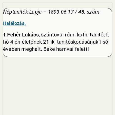
Néptanítók Lapja – 1893-06-17 / 48. szám
Halálozás.
†
Fehér Lukács
, szántovai róm. kath. tanitó, f.
hó 4-én életének 21-ik, tanitóskodásának l-ső
évében meghalt. Béke hamvai felett!