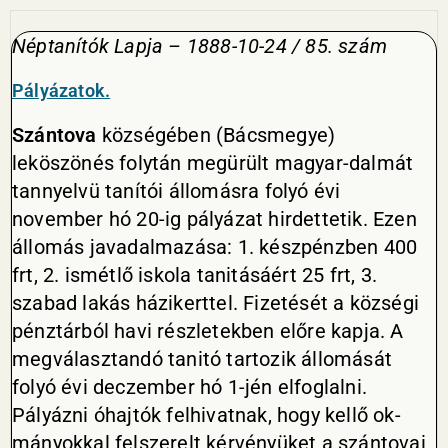
Néptanítók Lapja – 1888-10-24 / 85. szám
Pályázatok.
Szántova
községében (Bácsmegye)
leköszönés folytán megürült magyar-dalmát
tannyelvü tanítói állomásra folyó évi
november hó 20-ig pályázat hirdettetik. Ezen
állomás javadalmazása: 1. készpénzben 400
frt, 2. ismétlő iskola tanitásáért 25 frt, 3.
szabad lakás házikerttel. Fizetését a községi
pénztárból havi részletekben előre kapja. A
megválasztandó tanitó tartozik állomását
folyó évi deczember hó 1-jén elfog­lalni.
Pályázni óhajtók felhivatnak, hogy kellő ok­
mányokkal felszerelt kérvényüket a szántovai