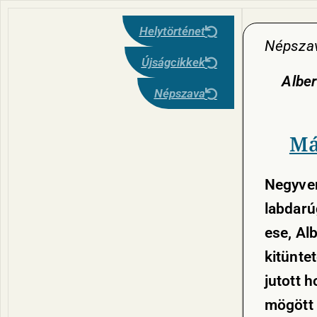
Helytörténet
Népszav
Újságcikkek
Alber
Népszava
Má
Negyven
labdarú
ese, Alb
kitünte
jutott 
mögött 