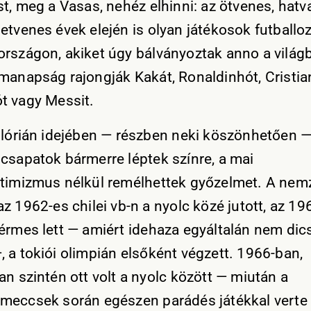
st, meg a Vasas, nehéz elhinni: az ötvenes, hatv
etvenes évek elején is olyan játékosok futballo
rszágon, akiket úgy bálványoztak anno a világ
manapság rajongják Kakát, Ronaldinhót, Cristia
t vagy Messit.
Flórián idejében — részben neki köszönhetően —
csapatok bármerre léptek színre, a mai
timizmus nélkül remélhettek győzelmet. A nemz
z 1962-es chilei vb-n a nyolc közé jutott, az 19
érmes lett — amiért idehaza egyáltalán nem dic
 a tokiói olimpián elsőként végzett. 1966-ban,
an szintén ott volt a nyolc között — miután a
meccsek során egészen parádés játékkal verte 