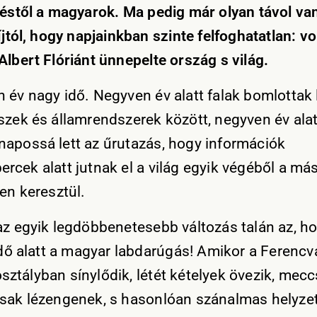
téstől a magyarok. Ma pedig már olyan távol va
íjtól, hogy napjainkban szinte felfoghatatlan: vol
Albert Flóriánt ünnepelte ország s világ.
 év nagy idő. Negyven év alatt falak bomlottak 
szek és államrendszerek között, negyven év alat
apossá lett az űrutazás, hogy információk
rcek alatt jutnak el a világ egyik végéből a má
en keresztül.
az egyik legdöbbenetesebb változás talán az, h
 idő alatt a magyar labdarúgás! Amikor a Ferencv
ztályban sínylődik, létét kételyek övezik, mecc
sak lézengenek, s hasonlóan szánalmas helyze