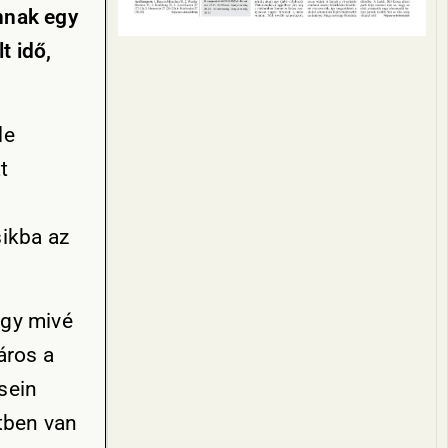
nnak egy
t idő,
le
t
sikba az
ogy mivé
áros a
sein
tben van