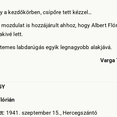
 a kezdőkörben, csípőre tett kézzel…
a mozdulat is hozzájárult ahhoz, hogy Albert Fló
akivé lett.
temes labdarúgás egyik legnagyobb alakjává.
Varga 
GY
Flórián
t:
1941. szeptember 15., Hercegszántó