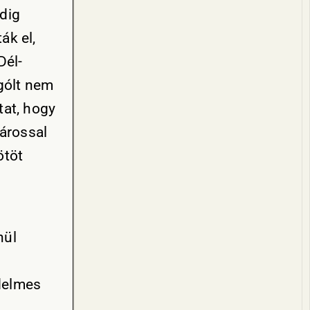
dig
ák el,
Dél-
 gólt nem
tat, hogy
várossal
ötöt
nül
edelmes