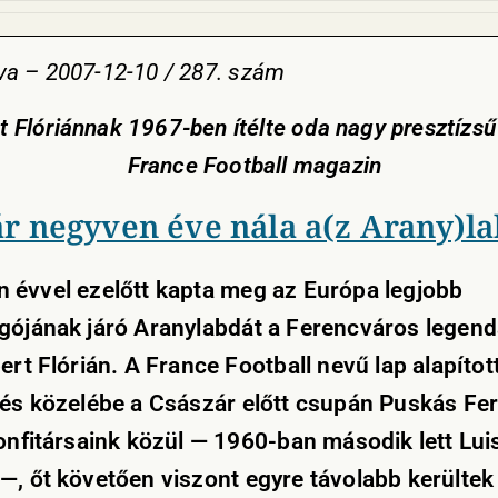
a – 2007-12-10 / 287. szám
t Flóriánnak 1967-ben ítélte oda nagy presztízsű 
France Football magazin
r negyven éve nála a(z Arany)l
 évvel ezelőtt kapta meg az Európa legjobb
gójának járó Aranylabdát a Ferencváros legend
ert Flórián. A France Football nevű lap alapítot
tés közelébe a Császár előtt csupán Puskás Fe
honfitársaink közül — 1960-ban második lett Lui
—, őt követően viszont egyre távolabb kerültek