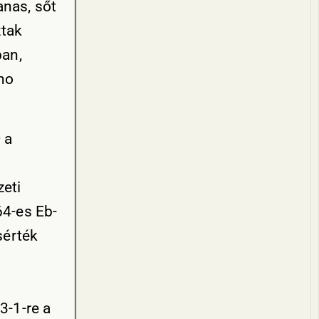
anas, sőt
ztak
ban,
no
 a
eti
64-es Eb-
sérték
3-1-re a