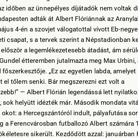
z időben az ünnepélyes díjátadók nem voltak d
udapesten adták át Albert Flóriánnak az Aranyla
ájus 4-én a szovjet válogatottal vívott Eb-negy
ti csapat, s a tervek szerint a Népstadionban k
e először a legemlékezetesebb átadást, ám sérül
 Gundel étteremben jutalmazta meg Max Urbini,
l főszerkesztője. „Ez az egyetlen labda, amelyet
t el tőlem senki. Bár megszerezni ezt volt a
zebb!” — Albert Flórián legendássá lett nyilatko
, sok helyütt idézték már. Második mondata vitá
 okot: a Hercegszántóról indult, pályafutása so
ag a Ferencvárosban futballozó Albert számára
ökéletesre sikerült. Kezdődött azzal: januárban 