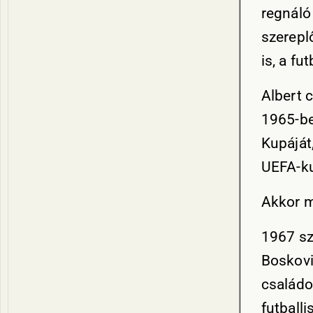
regnáló
szerepl
is, a fu
Albert 
1965-be
Kupáját,
UEFA-ku
Akkor m
1967 sz
Boskovi
családot
futballi