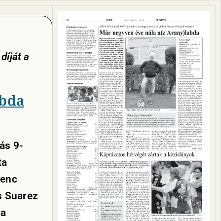
díját a
abda
ás 9-
ta
renc
s Suarez
 a