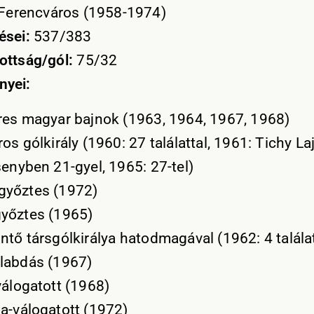
Ferencváros (1958-1974)
ései:
537/383
ottság/gól:
75/32
nyei:
res magyar bajnok (1963, 1964, 1967, 1968)
os gólkirály (1960: 27 találat­tal, 1961: Tichy La
eny­ben 21-gyel, 1965: 27-tel)
győztes (1972)
yőztes (1965)
ntő társgólkirálya hatodma­gával (1962: 4 talála
labdás (1967)
válogatott (1968)
a-válogatott (1972)