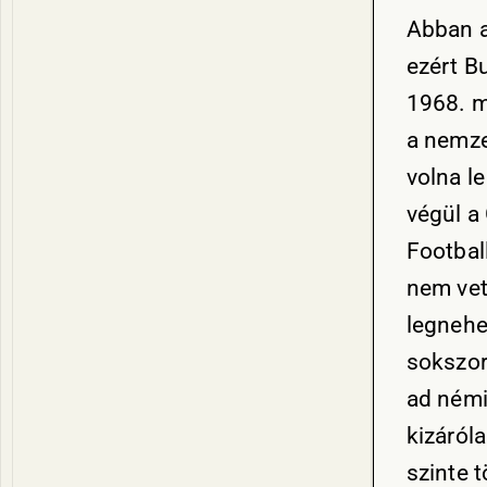
Abban a
ezért B
1968. m
a nemze
volna l
végül a
Footbal
nem vet
legnehe
sokszor
ad némi
kizáról
szinte t