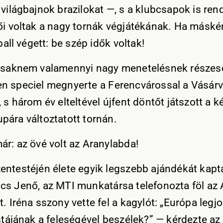
 világbajnok brazilokat —, s a klubcsapok is ren
ői voltak a nagy tornák végjátékának. Ha másk
tball végett: be szép idők voltak!
csaknem valamennyi nagy menetelésnek részese
n speciel megnyerte a Ferencvárossal a Vásár
 s három év elteltével újfent döntőt játszott a 
pára változtatott tornán.
ár: az övé volt az Aranylabda!
entestéjén élete egyik legszebb ajándékát kapt
cs Jenő, az MTI munkatársa telefonozta föl az 
. Iréna sszony vette fel a kagylót: „Európa legj
stájának a feleségével beszélek?” — kérdezte az 