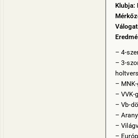
Klubja:
Mérkőz
Válogat
Eredmé
– 4-sze
– 3-szor
holtvers
– MNK-
– VVK-g
– Vb-dö
– Arany
– Világ
– Európ