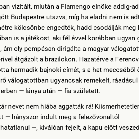
ban vizitált, miután a Flamengo elnöke addig-ad
ött Budapestre utazva, míg ha eladni nem is adt
étre kölcsönbe engedték, hadd csodálják meg 
ban is a játékost, aki fél évvel korábban ugyan
t, ám oly pompásan dirigálta a magyar válogatot
erivel átgázolt a brazilokon. Hazatérve a Ferenc
otta harmadik bajnoki címét, s a hat meccséből 
ő válogatottban ugyancsak remekelt, ráadásul
rben — lánya után — fia született.
ár nevet nem hiába aggatták rá! Kiismerhetetle
tt — hányszor indult meg a felezővonaltól
hatatlanul —, kiválóan fejelt, a kapu előtt vesz