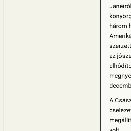
Janeiró
könyörg
három h
Ameriká
szerzet
az jósz
elhódít
megnyer
decembe
A Csász
cseleze
megállít
volt.