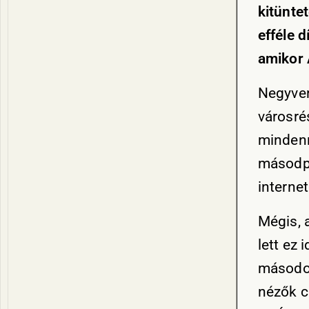
kitünte
efféle d
amikor 
Negyven
városré
mindenn
másodpe
internet
Mégis, 
lett ez
másodos
nézők c