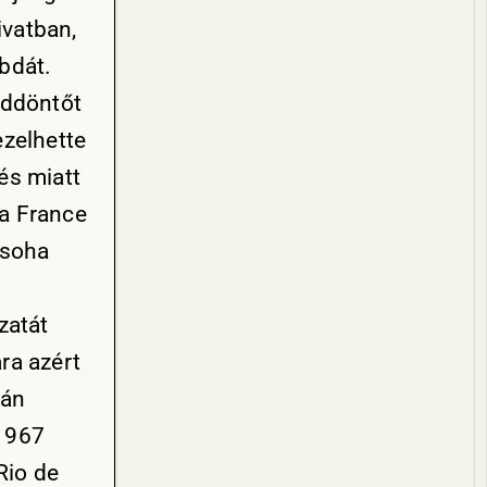
ivatban,
bdát.
eddöntőt
ezelhette
és miatt
 a France
 soha
zatát
ra azért
rán
 1967
Rio de