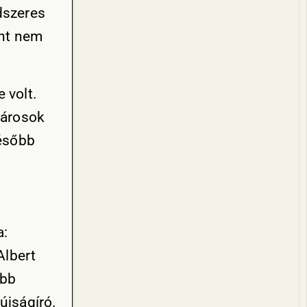
dszeres
ént nem
 volt.
városok
később
a:
Albert
obb
újságíró.