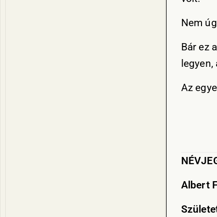
Nem úgy
Bár ez 
legyen,
Az egye
NÉVJE
Albert 
Születet