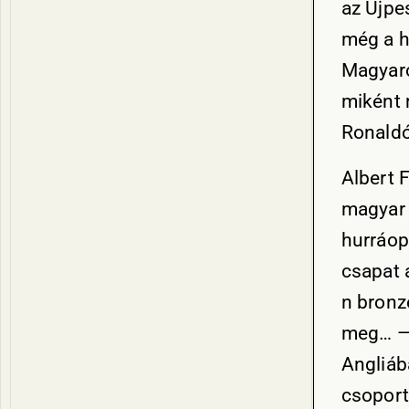
az Újpe
még a h
Magyaro
miként 
Ronaldó
Albert 
magyar 
hurráop
csapat a
n bronz
meg… —,
Angliáb
csoport