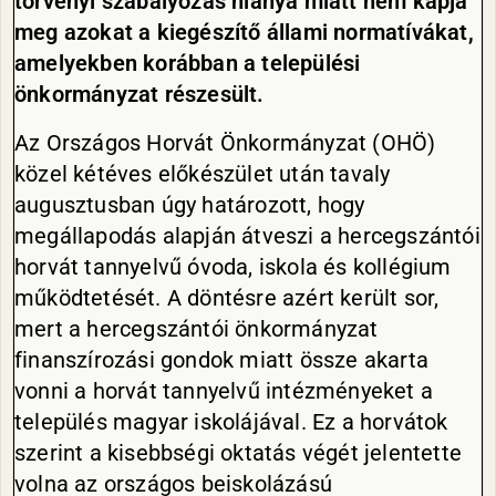
törvényi szabályozás hiánya miatt nem kapja
meg azokat a kiegészítő állami normatívákat,
amelyekben korábban a települési
önkormányzat részesült.
Az Országos Horvát Önkormányzat (OHÖ)
közel kétéves előkészület után tavaly
augusztusban úgy határozott, hogy
megállapodás alapján átveszi a hercegszántói
horvát tannyelvű óvoda, iskola és kollégium
működtetését. A döntésre azért került sor,
mert a hercegszántói önkormányzat
finanszírozási gondok miatt össze akarta
vonni a horvát tannyelvű intézményeket a
település magyar iskolájával. Ez a horvátok
szerint a kisebbségi oktatás végét jelentette
volna az országos beiskolázású