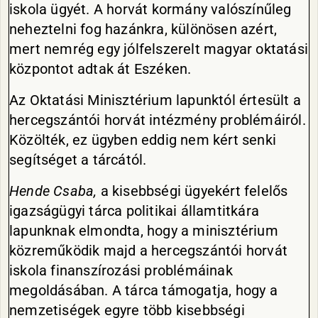
iskola ügyét. A horvát kormány valószínűleg
neheztelni fog hazánkra, különösen azért,
mert nemrég egy jólfelszerelt magyar oktatási
központot adtak át Eszéken.
Az Oktatási Minisztérium lapunktól értesült a
hercegszántói horvát intézmény problémáiról.
Közölték, ez ügyben eddig nem kért senki
segítséget a tárcától.
Hende Csaba,
a kisebbségi ügyekért felelős
igazságügyi tárca politikai államtitkára
lapunknak elmondta, hogy a minisztérium
közreműködik majd a hercegszántói horvát
iskola finanszírozási problémáinak
megoldásában. A tárca támogatja, hogy a
nemzetiségek egyre több kisebbségi