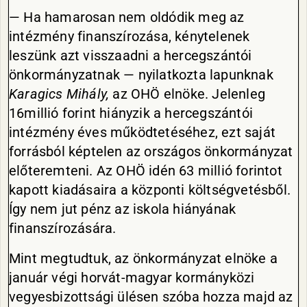
— Ha hamarosan nem oldódik meg az
intézmény finanszírozása, kénytelenek
leszünk azt visszaadni a hercegszántói
önkormányzatnak — nyilatkozta lapunknak
Karagics Mihály,
az OHÖ elnöke. Jelenleg
16millió forint hiányzik a hercegszántói
intézmény éves működtetéséhez, ezt saját
forrásból képtelen az országos önkormányzat
előteremteni. Az OHÖ idén 63 millió forintot
kapott kiadásaira a központi költségvetésből.
Így nem jut pénz az iskola hiányának
finanszírozására.
Mint megtudtuk, az önkormányzat elnöke a
január végi horvát-magyar kormányközi
vegyesbizottsági ülésen szóba hozza majd az