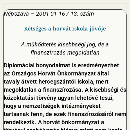
Népszava – 2001-01-16 / 13. szám
Kétséges a horvát iskola jövője
A működtetés kisebbségi jog, de a
finanszírozás megoldatlan
Diplomáciai bonyodalmat is eredményezhet
az Országos Horvát Önkormányzat által
tavaly átvett hercegszántói iskola, mert
megoldatlan a finanszírozása. A kisebbségi és
közoktatási törvény ugyan lehetővé teszi,
hogy a nemzetiségek intézményeket
tartsanak fenn, de ezek finanszírozásáról nem
rendelkezik. A horvát önkormányzat a