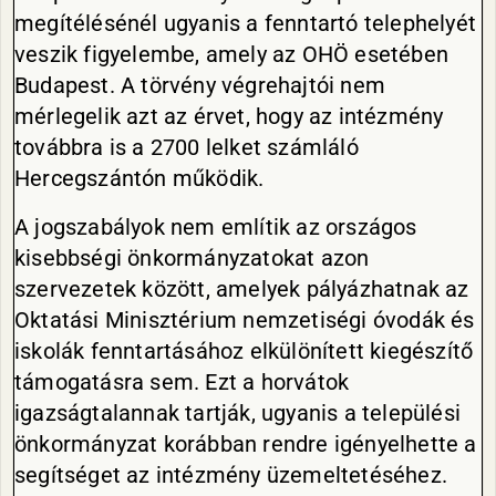
megítélésénél ugyanis a fenntartó telephelyét
veszik figyelembe, amely az OHÖ esetében
Budapest. A törvény végrehajtói nem
mérlegelik azt az érvet, hogy az intézmény
továbbra is a 2700 lelket számláló
Hercegszántón működik.
A jogszabályok nem említik az országos
kisebbségi önkormányzatokat azon
szervezetek között, amelyek pályázhatnak az
Oktatási Minisztérium nemzetiségi óvodák és
iskolák fenntartásához elkülönített kiegészítő
támogatásra sem. Ezt a horvátok
igazságtalannak tartják, ugyanis a települési
önkormányzat korábban rendre igényelhette a
segítséget az intézmény üzemeltetéséhez.