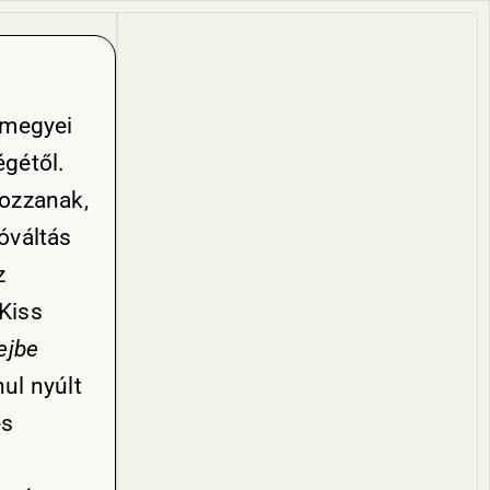
megyei
égétől.
tozzanak,
óváltás
z
 Kiss
ejbe
ul nyúlt
és