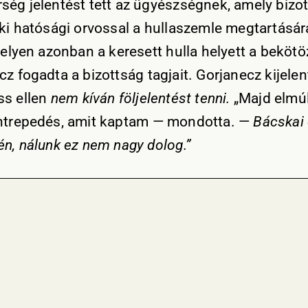
ség jelentést tett az ügyészségnek, amely bizo
 ki hatósági orvossal a hullaszemle megtartásár
helyen azonban a keresett hulla helyett a bekötö
z fogadta a bizottság tagjait. Gorjanecz kijelen
ss ellen
nem kíván följelentést tenni.
„Majd elmúl
ntrepedés, amit kaptam — mondotta. —
Bácskai
én, nálunk ez nem nagy dolog.”