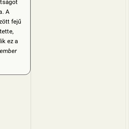
ttságot
a. A
zött fejű
tette,
ik ez a
 ember