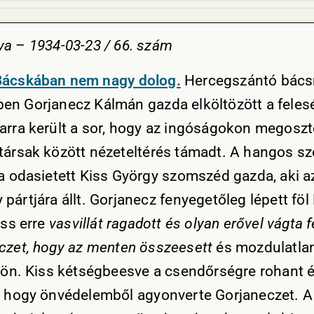
va
–
1934-03-23 / 66. szám
Bácskában nem nagy dolog.
Hercegszántó bács
en Gorjanecz Kálmán gazda elköltözött a feles
arra került a sor, hogy az ingóságokon megosz
társak között nézeteltérés támadt. A hangos sz
ra odasietett Kiss György szomszéd gazda, aki a
pártjára állt. Gorjanecz fenyegetőleg lépett föl
iss erre
vasvillát ragadott és olyan erővel vágta f
czet, hogy az
menten
összeesett
és mozdulatlan
ldön. Kiss kétségbeesve a csendőrségre rohant 
, hogy önvédelemből agyonverte Gorjaneczet. A