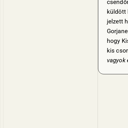
csendőr
küldött
jelzett 
Gorjanec
hogy Ki
kis cso
vagyok 