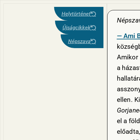
Helytörténet
Népsza
Újságcikkek
— Ami 
Népszava
községb
Amikor 
a házas
hallatá
asszony 
ellen. K
Gorjane
el a fö
előadta