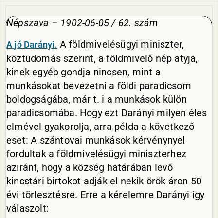
Népszava – 1902-06-05 / 62. szám
A földmivelésügyi miniszter,
A
jó Darányi.
köztudomás szerint, a földmivelő nép atyja,
kinek egyéb gondja nincsen, mint a
munkásokat bevezetni a földi paradicsom
boldogságába, már t. i a munkások külön
paradicsomába. Hogy ezt Darányi milyen éles
elmével gyakorolja, arra példa a következő
eset: A szántovai munkások kérvénynyel
fordultak a földmivelésügyi miniszterhez
aziránt, hogy a község határában levő
kincstári birtokot adják el nekik örök áron 50
évi törlesztésre. Erre a kérelemre Darányi igy
válaszolt: