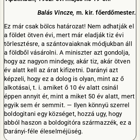
Balás Vincze,
m. kir. főerdőmester.
Ez már csak bölcs határozat! Nem adhatják el
a földet ötven évi, mert már eladják tiz évi
törlesztésre, a szántovaiaknak módjukban áll
a földből vásárolni. A miniszter azt gondolja,
hogy az nagyon mindegy, akár tiz, akár ötven
év alatt kell az árat kifizetni. Darányi azt
képzeli, hogy ez a dolog is olyan, mint az ő
alkotásai, t. i. amiket ő 10 év alatt csinál
éppen annyit ér, mint a miket 50 év alatt, mert
egyik sem ér semmit. — Ilyen könnyü szerrel
boldogitani egy községet, hozzá ugy, hogy
abból haszon a boldogitóra származzék, ez a
Darányi-féle éleselméjüség.