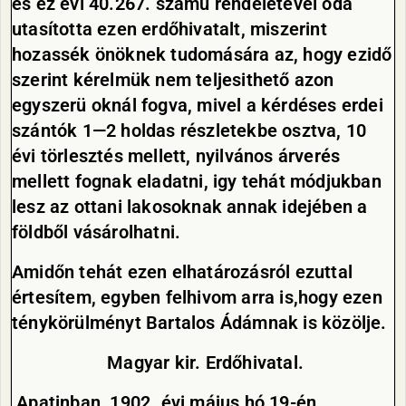
és ez évi 40.267. számú rendeletével oda
utasította ezen erdőhivatalt, miszerint
hozassék önöknek tudomására az, hogy ezidő
szerint kérelmük nem teljesithető azon
egyszerü oknál fogva, mivel a kérdéses erdei
szántók 1—2 holdas részletekbe osztva, 10
évi törlesztés mellett, nyilvános árverés
mellett fognak eladatni, igy tehát módjukban
lesz az ottani lakosoknak annak idejében a
földből vásárolhatni.
Amidőn
tehát ezen elhatározásról ezuttal
értesítem, egyben felhivom arra is,hogy ezen
ténykörülményt Bartalos Ádámnak is közölje.
Magyar kir. Erdőhivatal.
Apatinban, 1902. évi május hó 19-én.