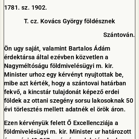
1781. sz.
1902.
T. cz. Kovács György földésznek
Szántován.
Ön ugy saját, valamint Bartalos Ádám
érdektársa által ezévben közvetlen a
Nagyméltóságu földmivelésügyi m. kir.
Minister urhoz egy kérvényt nyujtottak be,
mibe azt kérték, hogy a szántovai határban
fekvő, a kincstár tulajdonát képező erdei
földek az ottani szegény sorsu lakosoknak 50
évi törlesztés mellett adatnék el örök áron.
Ezen kérvényük felett Ő Excellencziája a
földmivelésügyi m. kir. Minister ur határozott