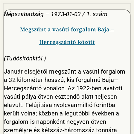
Népszabadság – 1973-01-03 / 1. szám
Megszűnt a vasúti forgalom Baja –
Hercegszántó között
(Tudósítónktól.)
Január elsejétől megszűnt a vasúti forgalom
a 32 kilométer hosszú, kis forgalmú Baja—
Her­cegszántó vonalon. Az 1922-ben avatott
vasúti pálya ötven esz­tendő alatt teljesen
elavult. Fel­újítása nyolcvanmillió forintba
került volna; közben a legutóbbi években a
forgalom is naponként negyven-ötven
személyre és két­száz-háromszáz tonnára