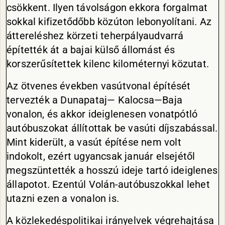
csökkent. Ilyen távolságon ekkora forgal­mat
sokkal kifizetődőbb közúton lebonyolítani. Az
áttereléshez körzeti teherpályaudvarrá
építették át a bajai külső állomást és
korszerűsítettek kilenc kilométernyi közutat.
Az ötvenes években vasútvonal építését
tervezték a Dunapataj— Kalocsa—Baja
vonalon, és akkor ideiglenesen vonatpótló
autóbu­szokat állítottak be vasúti díjsza­bással.
Mint kiderült, a vasút épí­tése nem volt
indokolt, ezért ugyancsak január elsejétől
meg­szüntették a hosszú ideje tartó ideiglenes
állapotot. Ezentúl Vo­lán-autóbuszokkal lehet
utazni ezen a vonalon is.
A közlekedéspolitikai irányel­vek végrehajtása