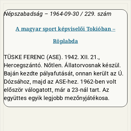
Népszabadság – 1964-09-30 / 229. szám
A magyar sport képviselői Tokióban –
Röplabda
TÜSKE FERENC (ASE). 1942. XII. 21.,
Hercegszántó. Nőtlen. Állatorvosnak készül.
Baján kezdte pályafutását, on­nan került az Ú.
Dózsához, majd az ASE-hez. 1962-ben volt
először válo­gatott, már a 23-nál tart. Az
együttes egyik legjobb mezőnyjátékosa.