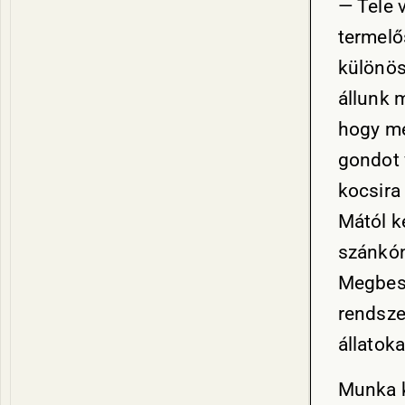
— Tele 
termelő
különös
állunk 
hogy mé
gondot 
kocsira
Mától k
szánkón
Megbesz
rendszer
állatoka
Munka k