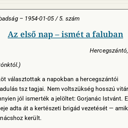
adság – 1954-01-05 / 5. szám
Az első nap – ismét a faluban
Hercegszántó, 
ónktól.)
köt választottak a napokban a hercegszántói
adulás tsz tagjai. Nem voltszükség hosszú vitár
yien jól ismerték a jelöltet: Gorjanác Istvánt. 
eje adta át a kertészeti brigád vezetését — amik
anácshoz került.