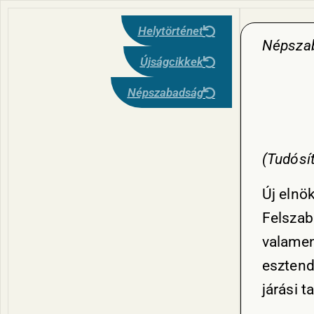
Helytörténet
Népszab
Újságcikkek
Népszabadság
(Tudósít
Új elnö
Felszab
valamenn
esztend
járási t