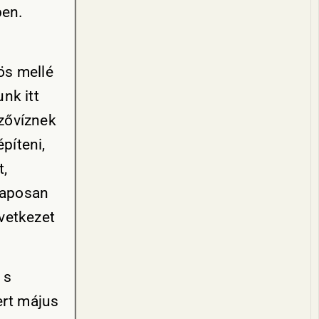
ben.
ös mellé
nk itt
zővíznek
píteni,
t,
laposan
vetkezet
 s
ert május