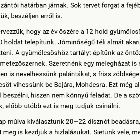
zántói határban járnak. Sok tervet forgat a fejé
k, beszéljen erről is.
ervezzük, hogy az év őszére a 12 hold gyümölcs
0 holdat telepítünk. Jóminőségű téli almát akaru
teni. A gyümölcsöshöz tartályt építünk az öntö
rmetezőszernek. Szeretnénk egy melegházat is é
len is nevelhessünk palántákat, s friss zöldsége
söt vihessünk be Bajára, Mohácsra. Ezt még a
l beszélni, hiszen nem könnyű feladat. De a szö
k, előbb-utóbb ezt is meg tudjuk csinálni.
ap múlva kiválasztunk 20—22 disznót beadásra,
t meg is kezdjük a hizlalásukat. Sietünk vele, m