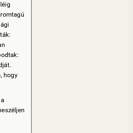
léig
háromtagú
sági
ták:
an
podtak:
ját.
a, hogy
 a
beszéljen