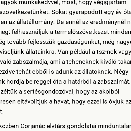
vagyok munkakedvvel, most, hogy végigjártam
szövetkezetünket. Sokat gyarapodott egy év óta
en az állatállomány. De ennél az eredménynél 
meg: felhasználjuk a termelőszövetkezet minden 
g tovább fejlesszük gazdaságunkat, még nag
viseljünk állatainkra. Van például a tsz-nek va
 való zabszalmája, ami a teheneknek kiváló tak
ezdve tehát ebből is adunk az állatoknak. Négy
k hordja be reggel óta a határból a zabszalmát.
éltük a sertésgondozóval, hogy az akolból
esen eltávolítjuk a havat, hogy ezzel is óvjuk a
t.
özben Gorjanác elvtárs gondolatai minduntala