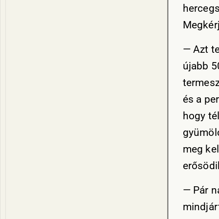
hercegs
Megkérjü
— Azt t
újabb 5
termesz
és a pe
hogy té
gyümölc
meg kel
erősödi
— Pár n
mindjár