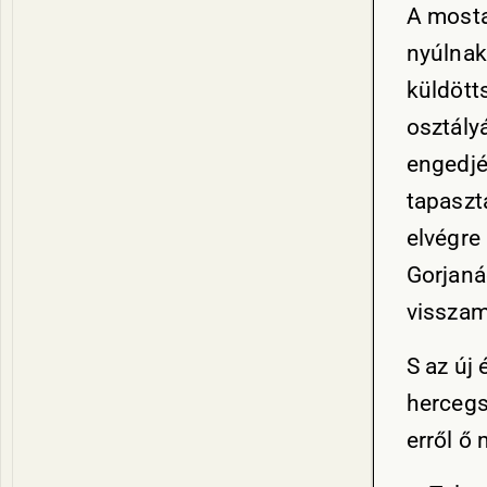
A mosta
nyúlnak
küldött
osztály
engedjé
tapaszt
elvégre
Gorjaná
visszam
S az új
hercegs
erről ő