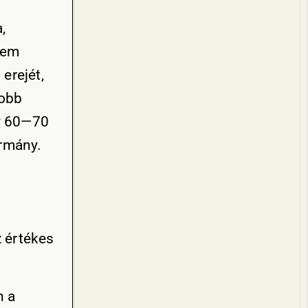
,
nem
erejét,
yobb
gy 60—70
armány.
z értékes
n a