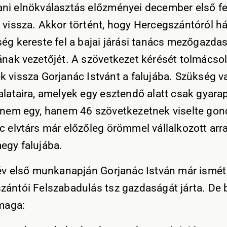
ni elnökválasztás előzményei december első fe
 vissza. Akkor történt, hogy Hercegszántóról 
ség kereste fel a bajai járási tanács mezőgazda
ának vezetőjét. A szövetkezet kérését tolmácsol
k vissza Gorjanác Istvánt a falujába. Szükség v
alataira, amelyek egy esztendő alatt csak gyara
 nem egy, hanem 46 szövetkezetnek viselte gond
c elvtárs már előzőleg örömmel vállalkozott arr
egy falujába.
 év első munkanapján Gorjanác István már ismét
zántói Felszabadulás tsz gazdaságát járta. De 
 maga: