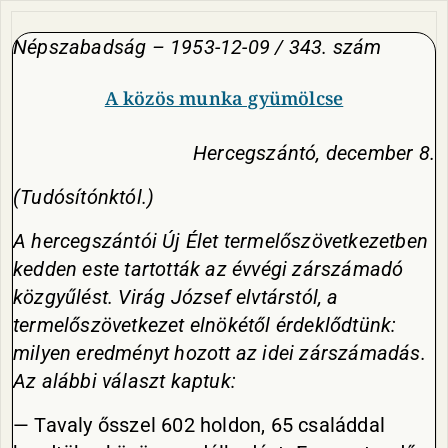
Népszabadság – 1953-12-09 / 343. szám
A közös munka gyümölcse
Hercegszántó, december 8.
(Tudósítónktól.)
A hercegszántói Új Élet termelőszövetkezetben
kedden este tartották az évvégi zárszámadó
közgyűlést. Virág József elvtárstól, a
termelőszövetkezet elnökétől érdeklődtünk:
milyen eredményt hozott az idei zárszámadás.
Az alábbi választ kaptuk:
— Tavaly ősszel 602 holdon, 65 családdal