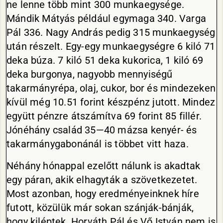
ne lenne több mint 300 munkaegysége.
Mándik Mátyás például egymaga 340. Varga
Pál 336. Nagy András pedig 315 munkaegység
után részelt. Egy-egy munkaegységre 6 kiló 71
deka búza. 7 kiló 51 deka kukorica, 1 kiló 69
deka burgonya, nagyobb mennyiségű
takarmányrépa, olaj, cukor, bor és mindezeken
kívül még 10.51 forint készpénz jutott. Mindez
együtt pénzre átszámítva 69 forint 85 fillér.
Jónéhány család 35—40 mázsa kenyér- és
takarmánygabonánál is többet vitt haza.
Néhány hónappal ezelőtt nálunk is akadtak
egy páran, akik elhagyták a szövetkezetet.
Most azonban, hogy eredményeinknek híre
futott, közülük már sokan szánják-bánják,
hogy kiléptek. Horváth Pál és Vő István nem is