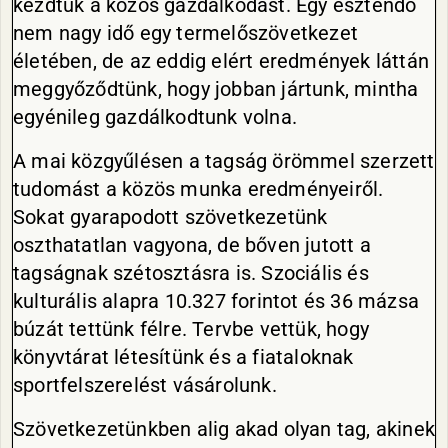
kezdtük a közös gazdálkodást. Egy esztendő
nem nagy idő egy termelőszövetkezet
életében, de az eddig elért eredmények láttán
meggyőződtünk, hogy jobban jártunk, mintha
egyénileg gazdálkodtunk volna.
A mai közgyűlésen a tagság örömmel szerzett
tudomást a közös munka eredményeiről.
Sokat gyarapodott szövetkezetünk
oszthatatlan vagyona, de bőven jutott a
tagságnak szétosztásra is. Szociális és
kulturális alapra 10.327 forintot és 36 mázsa
búzát tettünk félre. Tervbe vettük, hogy
könyvtárat létesítünk és a fiataloknak
sportfelszerelést vásárolunk.
Szövetkezetünkben alig akad olyan tag, akinek