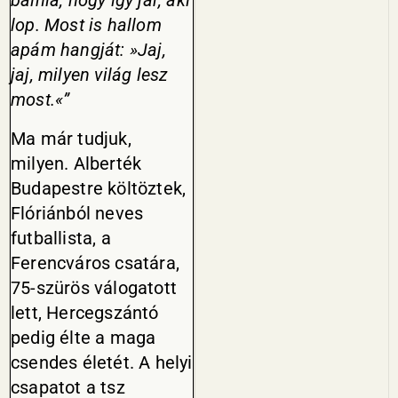
bálnia, hogy így jár, aki
lop. Most is hallom
apám hangját: »Jaj,
jaj, milyen világ lesz
most.«”
Ma már tudjuk,
milyen. Alberték
Budapestre költöztek,
Flóriánból neves
futballista, a
Ferencváros csatára,
75-szürös válogatott
lett, Hercegszántó
pedig élte a maga
csendes életét. A helyi
csapatot a tsz