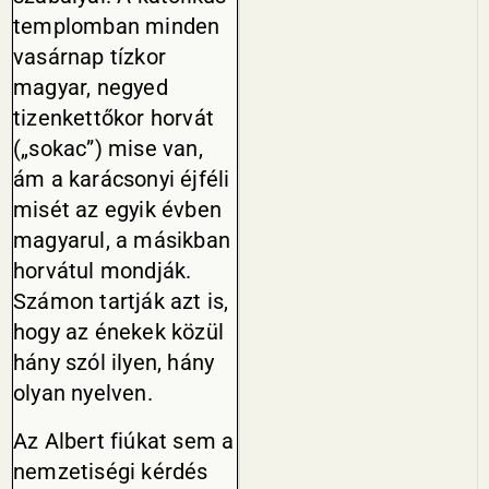
temp­lomban minden
vasárnap tízkor
magyar, negyed
tizenkettőkor horvát
(„sokac”) mise van,
ám a karácsonyi éjféli
misét az egyik évben
magyarul, a másikban
hor­vátul mondják.
Számon tartják azt is,
hogy az énekek közül
hány szól ilyen, hány
olyan nyelven.
Az Albert fiúkat sem a
nemze­tiségi kérdés