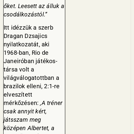
őket. Leesett az álluk a
csodálkozástól.”
Itt idézzük a szerb
Dragan Dzsajics
nyilatkozatát, aki
1968-ban, Rio de
Janeiróban játékos­
társa volt a
világválogatottban a
brazilok elleni, 2:1-re
elveszített
mérkőzésen:
,A tréner
csak annyit kért,
játsszam meg
középen Alber­tet, a