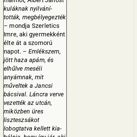
malmot, Al­bert Jánost
kuláknak nyilvání­
tották, megbélyegezték
–
mondja Szerletics
Imre, aki gyermekként
élte át a szomorú
napot. –
Emlék­szem,
jött haza apám, és
elhűlve meséli
anyámnak, mit
műveltek a Jancsi
bácsival. Láncra verve
vezették az utcán,
miközben üres
liszteszsákot
lobogtatva kellett kia­