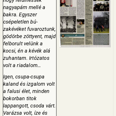
hogy felülhessek
nagyapám mellé a
bakra. Egyszer
csépeletlen bú­
zakévéket fuvaroztunk,
gödörbe zöttyent, majd
felborult velünk a
kocsi, én a kévék alá
zuhantam. Irtózatos
volt a riadalom…
Igen, csupa-csupa
kaland és izgalom volt
a falusi élet, minden
bokorban titok
lappangott, cso­da várt.
Varázsa volt, íze és