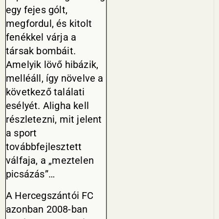
egy fejes gólt,
megfordul, és kitolt
fenékkel várja a
társak bombáit.
Amelyik lövő hibázik,
melléáll, így növelve a
következő találati
esélyét. Aligha kell
részletezni, mit jelent
a sport
továbbfejlesztett
válfaja, a „meztelen
picsázás”…
A Hercegszántói FC
azonban 2008-ban