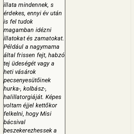
illata mindennek, s
érdekes, ennyi év után
is fel tudok
magamban idéz­ni
illatokat és zamatokat.
Például a nagymama
által frissen fejt, hab­zó
tej üdeségét vagy a
heti vásárok
pecsenyesütőinek
hurka-, kolbász-,
halillatorgiáját. Képes
voltam éjjel kettőkor
felkelni, hogy Misi
bácsi­val
beszekerezhessek a