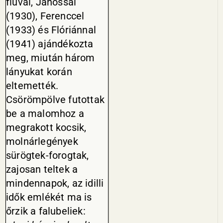
fiúval, Jánossal
(1930), Ferenccel
(1933) és Flóriánnal
(1941) ajándékozta
meg, miután három
lányukat korán
eltemették.
Csörömpölve futottak
be a ma­lomhoz a
megrakott kocsik,
mol­nárlegények
sürögtek-forogtak,
zajosan teltek a
mindennapok, az idilli
idők emlékét ma is
őrzik a falubeliek: