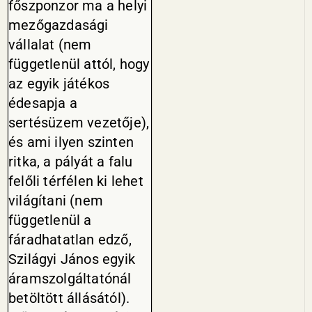
főszponzor ma a helyi
mezőgazda­sági
vállalat (nem
függetlenül attól, hogy
az egyik játékos
édesapja a
sertésüzem vezetője),
és ami ilyen szinten
ritka, a pályát a falu
felőli térfélen ki lehet
világítani (nem
függetlenül a
fáradhatatlan edző,
Szilágyi János egyik
áramszolgál­tatónál
betöltött állásától).