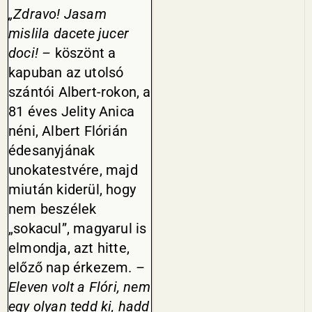
„Zdravo! Jasam
mislila dacete jucer
doci! –
köszönt a
kapuban az utolsó
szántói Albert-rokon, a
81 éves Jelity Anica
néni, Albert Fló­rián
édesanyjának
unokatestvére, majd
miután kiderül, hogy
nem beszélek
„sokacul”, magyarul is
el­mondja, azt hitte,
előző nap érke­zem. –
Eleven volt a Flóri, nem
egy olyan tedd ki, hadd