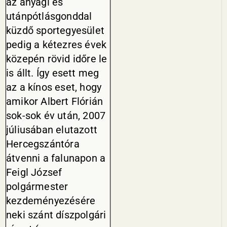
az anyagi és
utánpótlásgonddal
küz­dő sportegyesület
pedig a kétezres évek
közepén rövid időre le
is állt. Így esett meg
az a kínos eset, hogy
amikor Albert Flórián
sok-sok év után, 2007
júliusában elutazott
Hercegszántóra
átvenni a faluna­pon a
Feigl József
polgármester
kezdeményezésére
neki szánt dísz­polgári