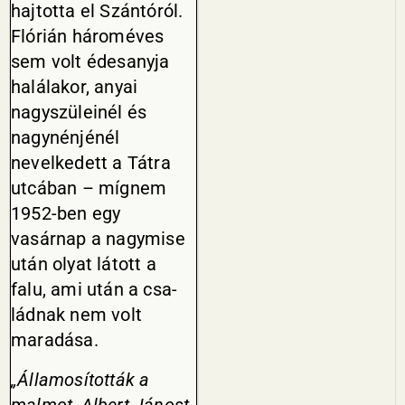
hajtotta el Szántóról.
Flórián hároméves
sem volt édes­anyja
halálakor, anyai
nagyszüle­inél és
nagynénjénél
nevelkedett a Tátra
utcában – mígnem
1952-ben egy
vasárnap a nagymise
után olyat látott a
falu, ami után a csa­
ládnak nem volt
maradása.
„Államosították a