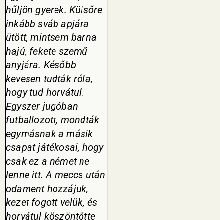
hűljön gyerek. Külsőre
inkább sváb apjára
ütött, mintsem barna
hajú, fekete szemű
anyjára. Később
kevesen tudták róla,
hogy tud horvátul.
Egyszer jugóban
futballozott, mondták
egymásnak a másik
csapat játéko­sai, hogy
csak ez a német ne
lenne itt. A meccs után
odament hozzá­juk,
kezet fogott velük, és
horvátul köszöntötte