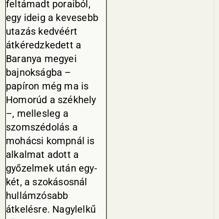
feltámadt poraiból,
egy ideig a kevesebb
utazás kedvéért
átkéredzkedett a
Baranya megyei
bajnokságba –
papíron még ma is
Homorúd a székhely
–, mellesleg a
szomszédolás a
mohácsi kompnál is
alkalmat adott a
győzelmek után egy-
két, a szokásosnál
hullámzósabb
átkelésre. Nagylelkű