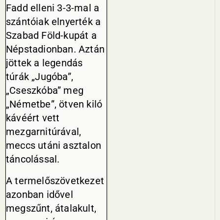
Fadd elleni 3-3-mal a
szántóiak elnyerték a
Szabad Föld-kupát a
Népstadi­onban. Aztán
jöttek a legendás
túrák „Jugóba”,
„Cseszkóba” meg
„Németbe”, ötven kiló
kávéért vett
mezgarnitúrával,
meccs utáni asz­talon
táncolással.
A termelőszövetkezet
azonban idővel
megszűnt, átalakult,