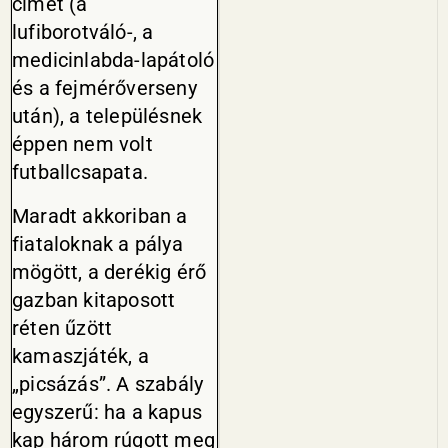
címet (a
lufiborotváló-, a
medicinlabda-lapátoló
és a fejmé­rőverseny
után), a településnek
ép­pen nem volt
futballcsapata.
Maradt akkoriban a
fiataloknak a pálya
mögött, a derékig érő
gazban kitaposott
réten űzött
kamaszjáték, a
„picsázás”. A szabály
egyszerű: ha a kapus
kap három rúgott meg