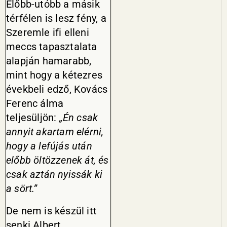
Előbb-utóbb a másik
térfélen is lesz fény, a
Szeremle ifi elleni
meccs tapasz­talata
alapján hamarabb,
mint hogy a kétezres
évekbeli edző, Ko­vács
Ferenc álma
teljesüljön:
„Én csak
annyit akartam elérni,
hogy a lefújás után
előbb öltözzenek át, és
csak aztán nyissák ki
a sört.”
De nem is készül itt
senki Albert