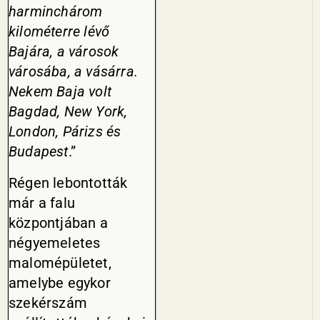
harminc­három
kilométerre lévő
Bajára, a városok
városába, a vásárra.
Ne­kem Baja volt
Bagdad, New York,
London, Párizs és
Budapest
.”
Régen lebontották
már a falu
központjában a
négyemeletes
malomépületet,
amelybe egykor
szekérszám