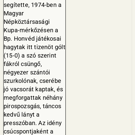
segítette, 1974-ben a
Magyar
Népköztársasági
Kupa-mérkőzé­sen a
Bp. Honvéd játékosai
hagy­tak itt tizenöt gólt
(15-0) a szó szerint
fákról csüngő,
négyezer szántói
szurkolónak, cserébe
jó vacsorát kaptak, és
megforgattak néhány
pirospozsgás, táncos
kedvű lányt a
presszóban. Az idény
csúcspontjaként a