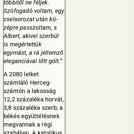
többitől ne féljek.
Szófogadó voltam, egy
cselsorozat után kö­
zépre passzoltam, s
Albert, akivel szerbül
is megértettük
egymást, a rá jellemző
eleganciával lőtt gólt.”
A 2080 lelket
számláló Herceg­
szántón a lakosság
12,2 százaléka horvát,
3,8 százaléka szerb, a
bé­kés együttélésnek
megvannak a régi
szabályai. A katolikus