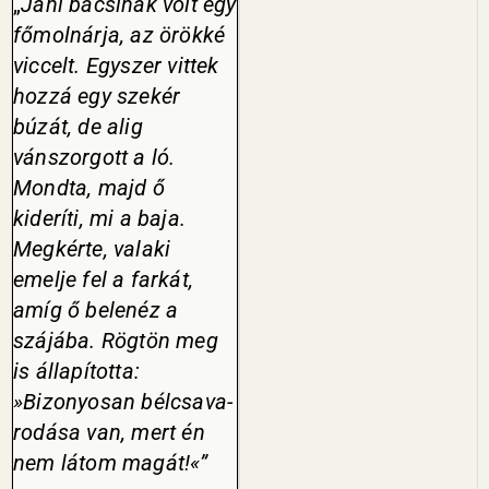
„
Jani bácsinak volt egy
főmolnárja, az örökké
viccelt. Egy­szer vittek
hozzá egy szekér
búzát, de alig
vánszorgott a ló.
Mondta, majd ő
kideríti, mi a baja.
Megkér­te, valaki
emelje fel a farkát,
amíg ő belenéz a
szájába. Rögtön meg
is állapította:
»Bizonyosan bélcsava­
rodása van, mert én
nem látom magát!«”