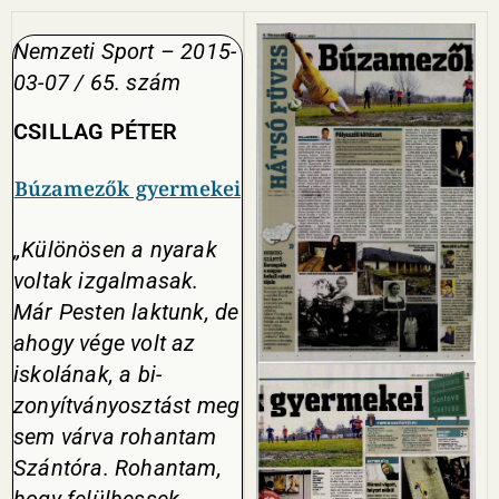
Nemzeti Sport – 2015-
03-07 / 65. szám
CSILLAG PÉTER
Búzamezők gyermekei
„Különösen a nyarak
voltak izgal­masak.
Már Pesten laktunk, de
ahogy vége volt az
iskolának, a bi­
zonyítványosztást meg
sem várva rohantam
Szántóra. Rohantam,