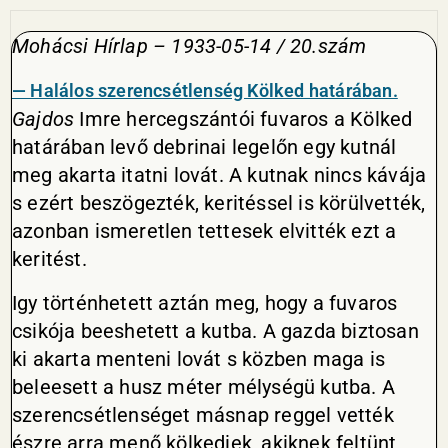
Mohácsi Hírlap – 1933-05-14 / 20.szám
— Halálos szerencsétlenség Kölked határában.
Gajdos
Imre hercegszántói fuvaros a Kölked
határában levő debrinai legelőn egy kutnál
meg akarta itatni lovát. A kutnak nincs kávája
s ezért beszögezték, keritéssel is körülvették,
azonban ismeretlen tettesek elvitték ezt a
keritést.
Igy történhetett aztán meg, hogy a fuvaros
csikója beeshetett a kutba. A gazda biztosan
ki akarta menteni lovát s közben maga is
beleesett a husz méter mélységü kutba. A
szerencsétlenséget másnap reggel vették
észre arra menő kölkediek, akiknek feltünt,