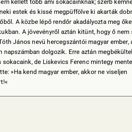
em kellett több ami sokacainknak; szerb kémn
 neki estek és kissé megpüffölve ki akarták dobn
őből. A közbe lépő rendőr akadályozta meg őke
ukban. A jövevényről aztán kitünt, hogy ő nem 
óth János nevü hercegszántói magyar ember, a
 napszámban dolgozik. Erre aztán megbékülte
s sokacaink, de Liskevics Ferenc mintegy ment
tte: »Ha kend magyar ember, akkor ne viseljen
t!«