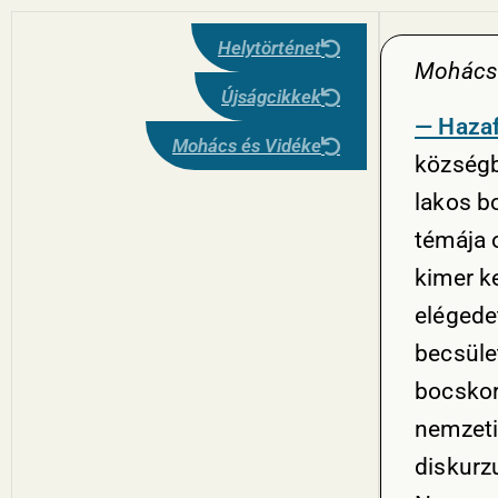
Helytörténet
Mohács 
Újságcikkek
— Hazaf
Mohács és Vidéke
községb
lakos b
témája o
kimer k
elégede
becsüle
bocskort
nemzeti
diskurzu