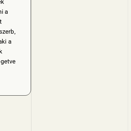
ek
i a
t
szerb,
ki a
k
egetve