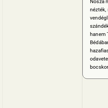
Nosza n
nézték,
vendégl
szándék
hanem T
Bédában
hazafia
odavete
bocskor