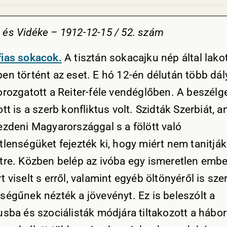
és Vidéke – 1912-12-15 / 52. szám
ias sokacok.
A tisztán sokacajku nép által lako
en történt az eset. E hó 12-én délután több dál
orozgatott a Reiter-féle vendéglőben. A beszélg
tt is a szerb konfliktus volt. Szidták Szerbiát, a
ezdeni Magyarországgal s a fölött való
tlenségüket fejezték ki, hogy miért nem tanitjá
tre. Közben belép az ivóba egy ismeretlen ember
 viselt s erről, valamint egyéb öltönyéről is sze
ségűnek nézték a jövevényt. Ez is beleszólt a
sba és szociálisták módjára tiltakozott a hábor