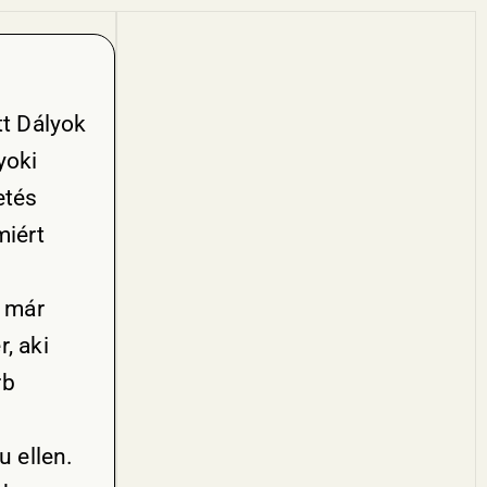
tt Dályok
yoki
etés
miért
k már
, aki
rb
u ellen.