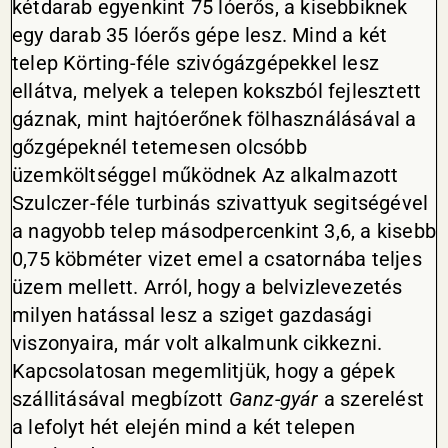
kétdarab egyenkint 75 lóerős, a kisebbiknek
egy darab 35 lóerős gépe lesz. Mind a két
telep Körting-féle szivógázgépekkel lesz
ellátva, melyek a telepen kokszból fejlesztett
gáznak, mint hajtóerőnek fölhasználásával a
gőzgépeknél tetemesen olcsóbb
üzemköltséggel működnek Az alkalmazott
Szulczer-féle turbinás szivattyuk segitségével
a nagyobb telep másodpercenkint 3,6, a kisebb
0,75 köbméter vizet emel a csatornába teljes
üzem mellett. Arról, hogy a belvizlevezetés
milyen hatással lesz a sziget gazdasági
viszonyaira, már volt alkalmunk cikkezni.
Kapcsolatosan megemlitjük, hogy a gépek
szállitásával megbízott
Ganz-gyár
a szerelést
a lefolyt hét elején mind a két telepen