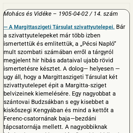
Mohács és Vidéke – 1905-04-02 / 14. szám
Bár
— A Margittaszigeti Társulat szivattyutelepei.
a szivattyutelepeket már több izben
ismertettük és emlitettük, a „Pécsi Napló”
mult szombati számában erről a tárgyról
megjelent hir hibás adataival ujabb rövid
ismertetésre késztet. A dolog— helyesen —
ugy áll, hogy a Margittaszigeti Társulat két
szivattyutelepet épit a Margitta-sziget
belvizeinek kiemelésére. Egy nagyobbat a
szántovai Budzsákban s egy kisebbet a
kiskőszegi Kengyában és mind a kettőt a
Ferenc-csatornának baja—bezdáni
tápcsatornája mellett. A nagyobbiknak