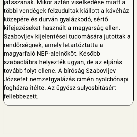
játsszanak. Mikor aztán viselkedése miatt a
többi vendégek felzudultak kiállott a kávéház
közepére és durván gyalázkodó, sértő
kifejezéseket használt a magyarság ellen.
Szabovljev kijelentései tudomására jutottak a
rendőrségnek, amely letartóztatta a
magyarfaló NEP-alelnököt. Később
szabadlábra helyezték ugyan, de az eljárás
tovább folyt ellene. A bíróság Szabovljev
Józsefet nemzetgyalázás cimén nyolchónapi
fogházra itélte. Az ügyész sulyosbitásért
fellebbezett.