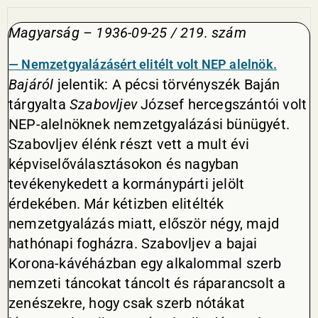
Magyarság – 1936-09-25 / 219. szám
— Nemzetgyalázásért elitélt volt NEP alelnök.
Bajáról
jelentik: A pécsi törvényszék Baján
tárgyalta
Szabovljev
József hercegszántói volt
NEP-alelnöknek nemzetgyalázási bünügyét.
Szabovljev élénk részt vett a mult évi
képviselőválasztásokon és nagyban
tevékenykedett a kormánypárti jelölt
érdekében. Már kétizben elitélték
nemzetgyalázás miatt, először négy, majd
hathónapi fogházra. Szabovljev a bajai
Korona-kávéházban egy alkalommal szerb
nemzeti táncokat táncolt és ráparancsolt a
zenészekre, hogy csak szerb nótákat