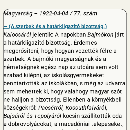
Magyarság – 1922-04-04 / 77. szám
— (A szerbek és a határkiigazitó bizottság.)
Kalocsáról
jelentik: A napokban
Bajmókon
járt
a határkiigazitó bizottság. Érdemes
megerősiteni, hogy hogyan vezették félre a
szerbek. A bajmóki magyarságnak és a
németségnek egész nap az utcára sem volt
szabad kilépni, az iskolásgyermekeket
benntartották az iskolákban, s még az udvarra
sem mehettek ki, hogy valahogy magyar szót
ne halljon a bizottság. Ellenben a környékbeli
községekről:
Pacsérról, Kossuthfalváról,
Bajsáról
és
Topolyáról
kocsin szállitották oda
a dobrovolyácokat, a macedóniai telepeseket,