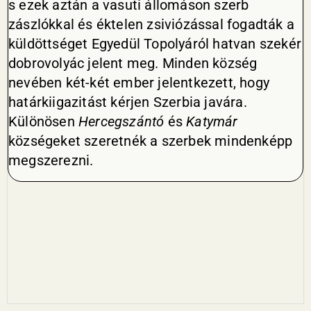
s ezek aztán a vasuti állomáson szerb
zászlókkal és éktelen zsiviózással fogadták a
küldöttséget Egyedül Topolyáról hatvan szekér
dobrovolyác jelent meg. Minden község
nevében két-két ember jelentkezett, hogy
határkiigazitást kérjen Szerbia javára.
Különösen
Hercegszántó
és
Katymár
községeket szeretnék a szerbek mindenképp
megszerezni.