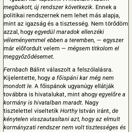
megbukott, új rendszer következik.
Ennek a
politikai rendszernek nem lehet más alapja,
mint az igazság és a tisztesség. Nem törődöm
azzal, hogy
egyedül maradok ellenzéki
véleményemmel ebben a teremben,
— egyszer
már előfordult velem —
mégsem titkolom el
meggyőződésemet.
Fernbach
Bálint válaszolt a felszólalásra.
Kijelentette, hogy
a főispáni kar még nem
mondott le.
A főispánok ugyanúgy ellátják
továbbra is hivatalukat, mint ahogy
egyelőre a
kormány is hivatalban maradt.
Nagy
tisztelettel viseltetik
Horthy
István iránt,
de
kénytelen visszautasítani azt, hogy az elmult
kormányzati rendszer nem volt tisztességes és