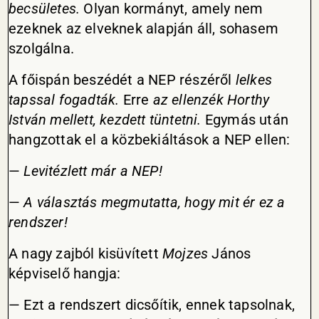
becsületes.
Olyan kormányt, amely nem
ezeknek az elveknek alapján áll, sohasem
szolgálna.
A főispán beszédét a NEP részéről
lelkes
tapssal fogadták.
Erre
az ellenzék Horthy
István mellett, kezdett tüntetni.
Egymás után
hangzottak el a közbekiáltások a NEP ellen:
—
Levitézlett már a NEP!
—
A választás megmutatta, hogy mit ér ez a
rendszer!
A nagy zajból kisüvített
Mojzes
János
képviselő hangja:
— Ezt a rendszert dicsőítik, ennek tapsolnak,