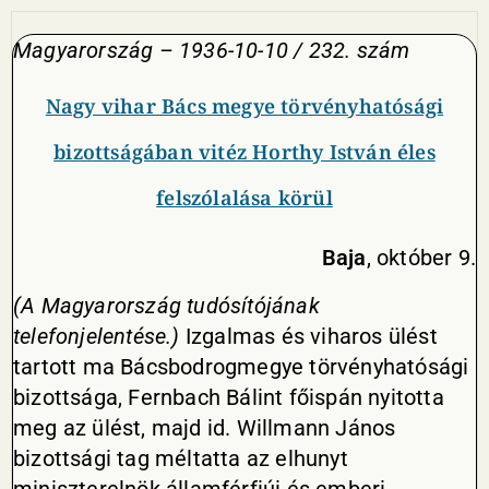
Magyarország – 1936-10-10 / 232. szám
Nagy vihar Bács megye törvényhatósági
bizottságában vitéz Horthy István éles
felszólalása körül
Baja
, október 9.
(A Magyarország tudósítójának
telefonjelentése.)
Izgalmas és viharos ülést
tartott ma Bácsbodrogmegye törvényhatósági
bizottsága, Fernbach Bálint főispán nyitotta
meg az ülést, majd id. Willmann János
bizottsági tag méltatta az elhunyt