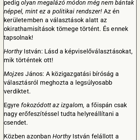
pedig
olyan megalázó módon még nem bántak
néppel, mint ez a politikai rendszer!
Az én
kerületemben a választások alatt az
okirathamisítások tömege történt. És ennek
tapsolnak!
Horthy
István: Lásd a képviselőválasztásokat,
mik történtek ott!
Mojzes
János: A közigazgatási bíróság a
választásról meghozta a legsúlyosabb
verdiktet.
Egyre
fokozódott az izgalom,
a főispán csak
nagy erőfeszítéssel tudta helyreállítani a
csendet.
Közben azonban
Horthy
István felállott a