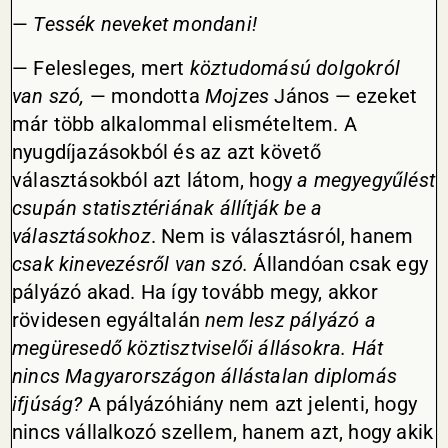
—
Tessék neveket mondani!
— Felesleges, mert
köztudomású dolgokról
van szó,
— mondotta
Mojzes
János — ezeket
már több alkalommal elismételtem. A
nyugdíjazásokból és az azt követő
választásokból azt látom, hogy
a megyegyűlést
csupán statisztériának állítják be a
választásokhoz
. Nem is választásról, hanem
csak kinevezésről van szó.
Állandóan csak egy
pályázó akad. Ha így tovább megy, akkor
rövidesen egyáltalán
nem lesz pályázó a
megüresedő köztisztviselői állásokra. Hát
nincs Magyarországon állástalan diplomás
ifjúság?
A pályázóhiány nem azt jelenti, hogy
nincs vállalkozó szellem, hanem azt, hogy akik