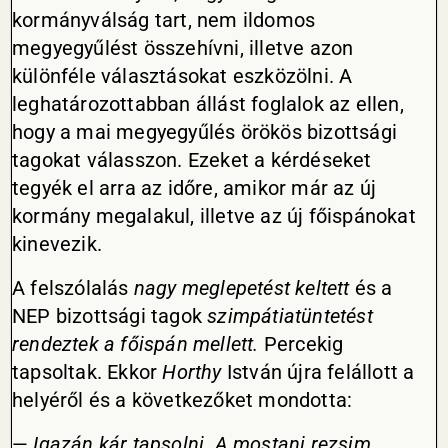
kormányválság tart, nem ildomos
megyegyűlést összehívni, illetve azon
különféle választásokat eszközölni. A
leghatározottabban állást foglalok az ellen,
hogy a mai megyegyűlés örökös bizottsági
tagokat válasszon. Ezeket a kérdéseket
tegyék el arra az időre, amikor már az új
kormány megalakul, illetve az új főispánokat
kinevezik.
A felszólalás
nagy meglepetést keltett
és a
NEP bizottsági tagok
szimpátiatüntetést
rendeztek a főispán mellett.
Percekig
tapsoltak. Ekkor
Horthy
István újra felállott a
helyéről és a következőket mondotta:
—
Igazán kár tapsolni. A mostani rezsim