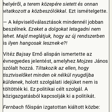
helyéről,
a terem közepére sietett és onnan
vitatkozott a közbeszólókkal.
Ezt ismételgette.
— A képviselőválasztások mindennél jobban
beszélnek.
Ezeket a dolgokat letagadni nem
lehet. Majd meglátjuk, hogy az új rendszerben
is
ilyen hangosak lesznek-e?!
Vitéz
Bajsay
Ernő alispán ismertette az
évnegyedes jelentést, amelyhez
Mojzes
János
szólalt hozzá.
Tiltakozik az ellen, hogy
tisztviselőket minden ok nélkül nyugdíjba
küldenek,
holott szolgálati idejüket nem is
töltötték ki. Ez politikai célt szolgál. A
közigazgatásból kapcsolják ki a politikát.
Fernbach
főispán izgatottan kiáltott közbe: