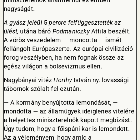
miniszterelnök államférfiúi és emberi
nagyságát.
A gyász jeléül
5
percre felfüggesztették az
ülést,
utána báró
Podmaniczky
Attila beszélt.
A vörös veszedelem — mondotta — ismét
fellángolt Európaszerte. Az európai civilizáció
forog veszélyben, ha nem fognak össze az
egész világon a bolsevizmus ellen.
Nagybányai vitéz
Horthy
István ny. lovassági
tábornok szólalt fel ezután.
— A kormány benyújtotta lemondását, —
mondotta — az államügyek ideiglenes vitelére
a helyettes miniszterelnök kapott megbízást.
Úgy tudom, hogy a főispáni kar is lemondott.
Az a véleményem, hogy amíg a