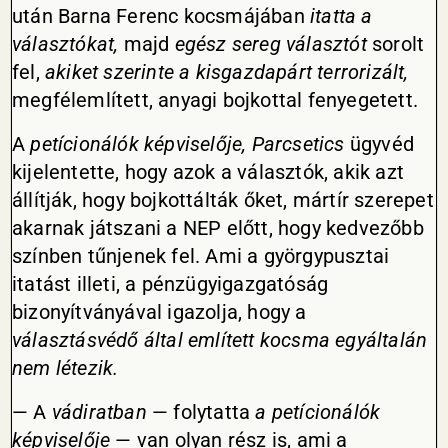
után Barna Ferenc kocsmájában
itatta a
választókat,
majd
egész sereg választót
sorolt
fel,
akiket szerinte a kisgazdapárt terrorizált,
megfélemlített, anyagi bojkottal fenyegetett.
A
petícionálók képviselője, Parcsetics
ügyvéd
kijelentette, hogy azok a választók, akik azt
állítják, hogy bojkottálták őket, mártír szerepet
akarnak játszani a NEP előtt, hogy kedvezőbb
színben tűnjenek fel. Ami a györgypusztai
itatást illeti, a pénzügyigazgatóság
bizonyítványával igazolja, hogy a
választásvédő által említett kocsma egyáltalán
nem létezik.
— A
vádiratban
— folytatta
a petícionálók
képviselője
— van olyan rész is, ami a