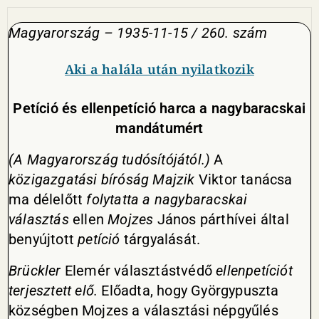
Magyarország – 1935-11-15 / 260. szám
Aki a halála után nyilatkozik
Petíció és ellenpetíció harca a nagybaracskai
mandátumért
(A Magyarország tudósítójától.)
A
közigazgatási bíróság Majzik
Viktor tanácsa
ma délelőtt
folytatta a nagybaracskai
választás
ellen
Mojzes
János párthívei által
benyújtott
petíció
tárgyalását.
Brückler
Elemér választástvédő
ellenpetíciót
terjesztett elő.
Előadta, hogy Györgypuszta
községben Mojzes a választási népgyűlés