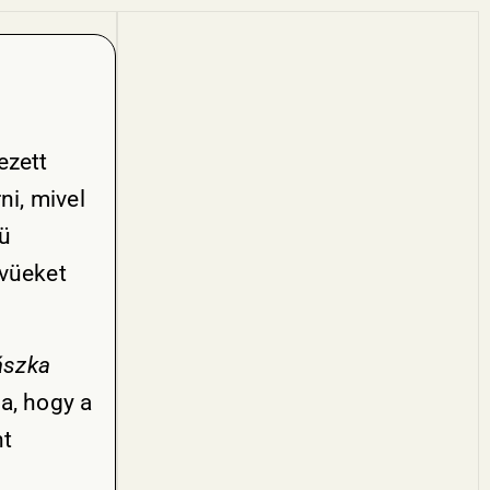
ezett
ni, mivel
vü
lvüeket
ászka
a, hogy a
nt