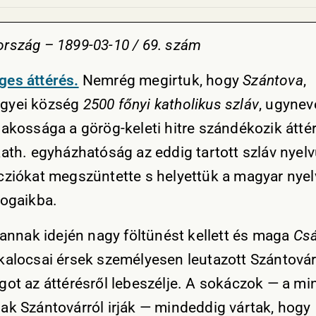
rszág – 1899-03-10 / 69. szám
es áttérés.
Nemrég megirtuk, hogy
Szántova
,
gyei község
2500 főnyi katholikus szláv
, ugynev
lakossága a görög-keleti hitre szándékozik áttér
kath. egyházhatóság az eddig tartott szláv nyel
cziókat megszüntette s helyettük a magyar nye
jogaikba.
r annak idején nagy föltünést kellett és maga
Cs
kalocsai érsek személyesen leutazott Szántovár
got az áttérésről lebeszélje. A sokáczok — a mi
ak Szántovárról irják — mindeddig vártak, hogy