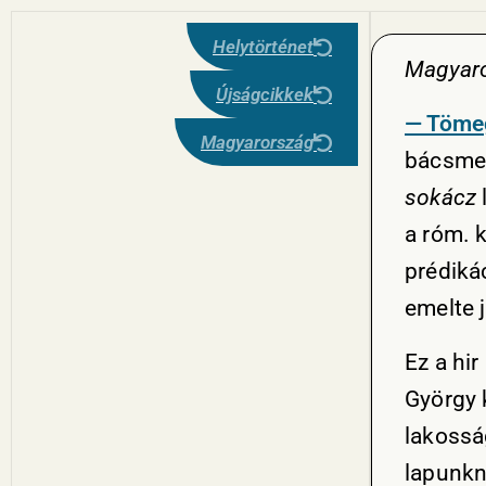
Helytörténet
Magyaro
Újságcikkek
— Tömeg
Magyarország
bácsme
sokácz
a róm. 
prédiká
emelte 
Ez a hi
György 
lakossá
lapunkn