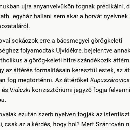
ukban ujra anyanvelvükön fognak prédikálni, d
kath. egyház hallani sem akar a horvát nyelvnek 
hozataláról.
ovai sokáczok erre a bácsmegyei görögkeleti
éghez folyamodtak Ujvidékre, bejelentve annak
holikus a görög-keleti hitre szándékozik áttérn
 az áttérés formalitásain keresztül estek, az át
n fog megtörténni. Az áttérőket
Kupuszárovics
s és
Vidiczki
konzisztóriumi jegyző fogja felvenni 
ba.
ovaiak ezután szerb nyelven fogják az istentiszt
ni, csak az a kérdés, hogy hol? Mert Szántován n