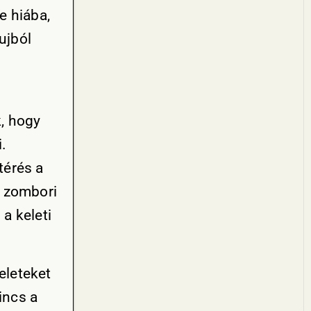
e hiába,
ujból
, hogy
i.
térés a
zombori
a keleti
eleteket
incs a