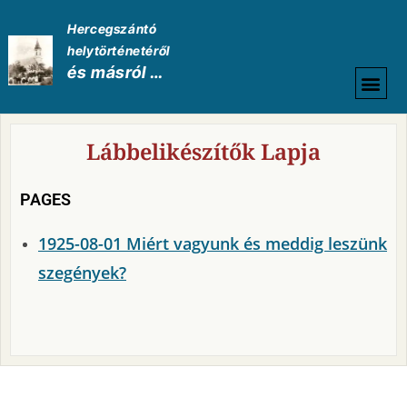
Hercegszántó
helytörténetéről
és másról …
HELYTÖRTÉNETI
Lábbelikészítők Lapja
PAGES
1925-08-01 Miért vagyunk és meddig leszünk
szegények?