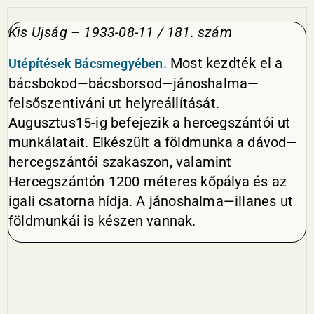
Kis Ujság – 1933-08-11 / 181. szám
Most kezdték el a
Utépítések
Bácsmegyében.
bácsbokod—bácsborsod—jánoshalma—
felsőszentiváni ut helyreállítását.
Augusztus15-ig befejezik a hercegszántói ut
munkálatait. Elkészült a földmunka a dávod—
hercegszántói szakaszon, valamint
Hercegszántón 1200 méteres kőpálya és az
igali csatorna hídja. A jánoshalma—illanes ut
földmunkái is készen vannak.