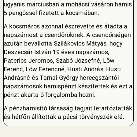
ugyanis márciusban a mohácsi vásáron hamis
5 pengőssel fizetett a kocsmában.
A kocsmáros azonnal észrevette és átadta a
napszámost a csendőröknek. A csendőrségen
azután bevallotta Szilákovics Mátyás, hogy
Deszecsár István 19 éves napszámos,
Paterics Jeromos, Szabó Józsefné, Löw
Ferenc, Löw Ferencné, Husti András, Husti
Andrásné és Tarnai György hercegszántói
napszámosok hamispénzt készítettek és ezt a
pénzt akarta ő forgalomba hozni.
A pénzhamisító társaság tagjait letartóztatták
és hétfőn állították a pécsi törvényszék elé.