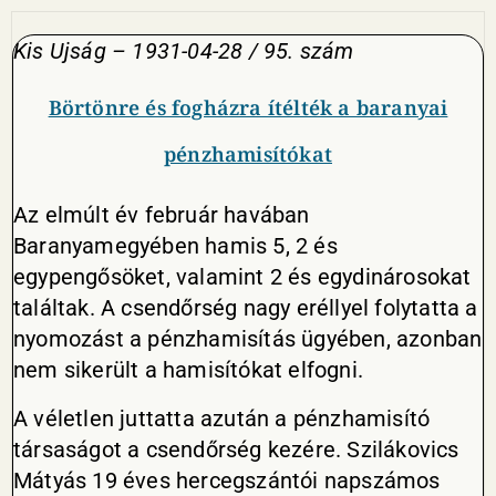
Kis Ujság – 1931-04-28 / 95. szám
Börtönre és fogházra ítélték a baranyai
pénzhamisítókat
Az elmúlt év február havában
Baranyamegyében hamis 5, 2 és
egypengősöket, valamint 2 és egydinárosokat
találtak. A csendőrség nagy eréllyel folytatta a
nyomozást a pénzhamisítás ügyében, azonban
nem sikerült a hamisítókat elfogni.
A véletlen juttatta azután a pénzhamisító
társaságot a csendőrség kezére. Szilákovics
Mátyás 19 éves hercegszántói napszámos