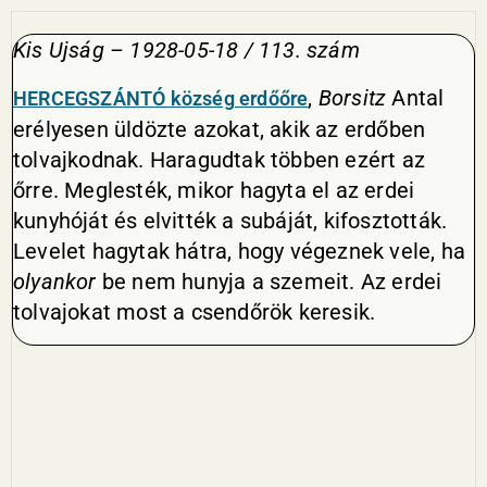
Kis Ujság – 1928-05-18 / 113. szám
,
Borsitz
Antal
HERCEGSZÁNTÓ község erdőőre
erélyesen üldözte azokat, akik az erdőben
tolvajkodnak. Haragudtak többen ezért az
őrre. Meglesték, mikor hagyta el az erdei
kunyhóját és elvitték a subáját, kifosztották.
Levelet hagytak hátra, hogy végeznek vele, ha
olyankor
be nem hunyja a szemeit. Az erdei
tolvajokat most a csendőrök keresik.