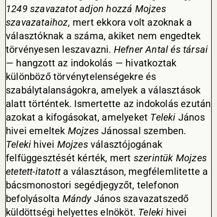
1249 szavazatot adjon hozzá Mojzes
szavazataihoz,
mert ekkora volt azoknak a
választóknak a száma, akiket nem engedtek
törvényesen leszavazni.
Hefner
Antal és társai
— hangzott az indokolás — hivatkoztak
különböző törvénytelenségekre és
szabálytalanságokra, amelyek a választások
alatt történtek. Ismertette az indokolás ezután
azokat a kifogásokat, amelyeket
Teleki
János
hivei emeltek
Mojzes
Jánossal szemben.
Teleki
hivei
Mojzes
választójogának
felfüggesztését kérték, mert
szerintük Mojzes
etetett-itatott
a választáson, megfélemlitette a
bácsmonostori segédjegyzőt, telefonon
befolyásolta
Mándy
János szavazatszedő
küldöttségi helyettes elnököt.
Teleki
hivei