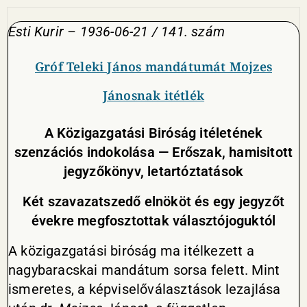
Esti Kurir – 1936-06-21 / 141. szám
Gróf Teleki János mandátumát Mojzes
Jánosnak itétlék
A Közigazgatási Biróság itéletének
szenzációs indokolása — Erőszak, hamisitott
jegyzőkönyv, letartóztatások
Két szavazatszedő elnököt és egy jegyzőt
évekre megfosztottak választójoguktól
A közigazgatási biróság ma itélkezett a
nagybaracskai mandátum sorsa felett. Mint
ismeretes, a képviselőválasztások lezajlása