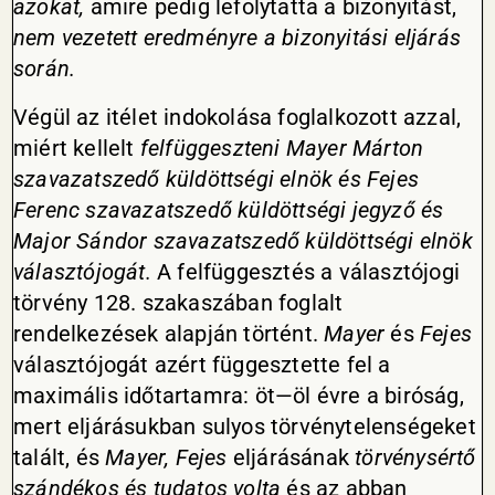
azokat,
amire pedig lefolytatta a bizonyitást,
nem vezetett eredményre a bizonyitási eljárás
során.
Végül az itélet indokolása foglalkozott azzal,
miért kellelt
felfüggeszteni Mayer Márton
szavazatszedő küldöttségi elnök és Fejes
Ferenc szavazatszedő küldöttségi jegyző és
Major Sándor szavazatszedő küldöttségi elnök
választójogát.
A felfüggesztés a választójogi
törvény 128. szakaszában foglalt
rendelkezések alapján történt.
Mayer
és
Fejes
választójogát azért függesztette fel a
maximális időtartamra: öt—öl évre a biróság,
mert eljárásukban sulyos törvénytelenségeket
talált, és
Mayer,
Fejes
eljárásának
törvénysértő
szándékos és tudatos volta
és az abban