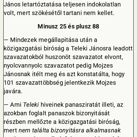
János letartóztatása teljesen indokolatlan
volt, mert szökésétől tartani nem kellet.
Minusz
25 és plusz 88
— Mindezek megállapitása után a
közigazgatási biróság a Teleki Jánosra leadott
szavazatokból huszonöt szavazatot elvont,
nyolcvannyolc szavazatot pedig Mojzes
Jánosnak itélt meg és azt konstatálta, hogy
101 szavazattöbbség jelentkezik Mojzes
javára.
— Ami
Teleki
hiveinek panasziratát illeti, az
azokban foglalt panaszok bizonyitását
részben mellőzte a közigazgatási biróság,
mert
nem találta bizonyitásra alkalmasnak