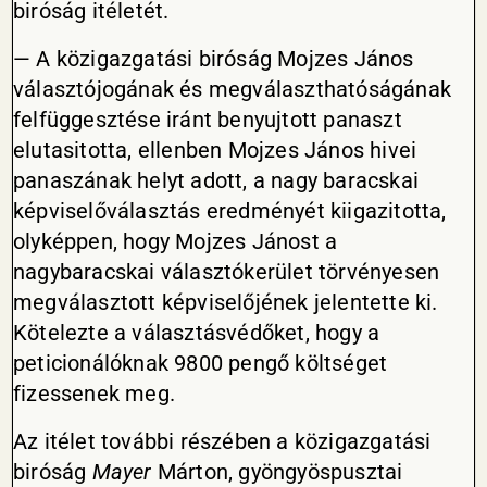
biróság itéletét.
— A közigazgatási biróság Mojzes János
választójogának és megválaszthatóságának
felfüggesztése iránt benyujtott panaszt
elutasitotta, ellenben Mojzes János hivei
panaszának helyt adott, a nagy baracskai
képviselőválasztás eredményét kiigazitotta,
olyképpen, hogy Mojzes Jánost a
nagybaracskai választókerület törvényesen
megválasztott képviselőjének jelentette ki.
Kötelezte a választásvédőket, hogy a
peticionálóknak 9800 pengő költséget
fizessenek meg.
Az itélet további részében a közigazgatási
biróság
Mayer
Márton, gyöngyöspusztai