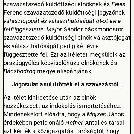
szavazatszedő küldöttségi elnöknek és
Fejes
Ferenc szavazatszedő küldöttségi jegyzőnek
választójogát és választhatóságát öt-öt évre
felfüggesztette. Major
Sándor bácsmonostori
szavazatszedő küldöttségi elnök választójogát
és választhatóságát pedig két évre
függesztette fel. Ezt az itéletet megküldik az
országgyülés képviselőháza elnökének és
Bácsbodrog
megye alispánjának.
Jogosulatlanul ütötték el a szavazástól…
Az itélet kihirdetése után az elnök
hozzákezdett az indokolás ismertetéséhez.
Mindenekelőtt előadta, hogy a
Mojzes
János
érdekében peticionáló
Hefner
Antal és társai
azt kérték a közigazgatási biróságtól, hogy