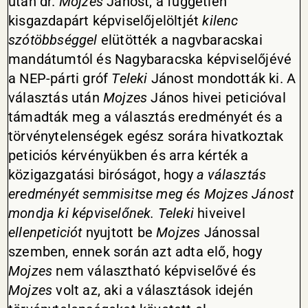
után dr.
Mojzes
Jánost, a független
kisgazdapárt képviselőjelöltjét
kilenc
szótöbbséggel
elütötték a nagvbaracskai
mandátumtól és Nagybaracska képviselőjévé
a NEP-párti gróf
Teleki
Jánost mondották ki. A
választás után
Mojzes
János hivei peticióval
támadták meg a választás eredményét és a
törvénytelenségek egész sorára hivatkoztak
peticiós kérvényükben és arra kérték a
közigazgatási biróságot, hogy
a választás
eredményét semmisitse meg és Mojzes Jánost
mondja ki képviselőnek. Teleki
hiveivel
ellenpeticiót
nyujtott be
Mojzes
Jánossal
szemben, ennek során azt adta elő, hogy
Mojzes
nem választható képviselővé és
Mojzes
volt az, aki a választások idején