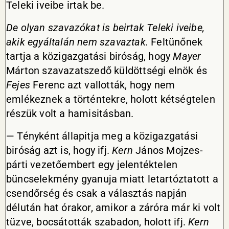
Teleki iveibe irtak be.
De olyan szavazókat is beirtak Teleki iveibe,
akik egyáltalán nem szavaztak.
Feltünőnek
tartja a közigazgatási biróság, hogy
Mayer
Márton szavazatszedő küldöttségi elnök és
Fejes
Ferenc azt vallották, hogy nem
emlékeznek a történtekre, holott kétségtelen
részük volt a hamisitásban.
— Tényként állapitja meg a közigazgatási
biróság azt is, hogy ifj.
Kern
János Mojzes-
párti vezetőembert egy jelentéktelen
büncselekmény gyanuja miatt letartóztatott a
csendőrség és csak a választás napján
délután hat órakor, amikor a záróra már ki volt
tüzve, bocsátották szabadon, holott ifj.
Kern