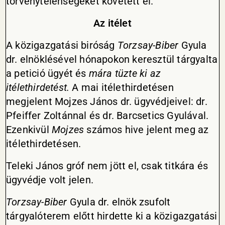
törvénytelenségeket követett el.
Az itélet
A közigazgatási biróság
Torzsay-Biber
Gyula
dr. elnöklésével hónapokon keresztül tárgyalta
a petició ügyét és
mára tüzte ki az
itélethirdetést.
A mai itélethirdetésen
megjelent Mojzes János dr. ügyvédjeivel: dr.
Pfeiffer Zoltánnal és dr. Barcsetics Gyulával.
Ezenkivül
Mojzes
számos hive jelent meg az
itélethirdetésen.
Teleki János gróf nem jött el, csak titkára és
ügyvédje volt jelen.
Torzsay-Biber
Gyula dr. elnök zsufolt
tárgyalóterem előtt hirdette ki a közigazgatási