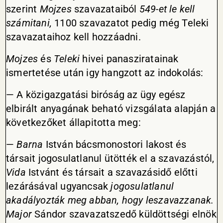
szerint
Mojzes
szavazataiból
549-et le kell
számitani,
1100 szavazatot pedig még Teleki
szavazataihoz kell hozzáadni.
Mojzes
és
Teleki
hivei panasziratainak
ismertetése után igy hangzott az indokolás:
— A közigazgatási biróság az ügy egész
elbirált anyagának beható vizsgálata alapján a
következőket állapitotta meg:
—
Barna
István bácsmonostori lakost és
társait jogosulatlanul ütötték el a szavazástól,
Vida
Istvánt és társait a szavazásidő előtti
lezárásával ugyancsak
jogosulatlanul
akadályozták meg abban, hogy leszavazzanak.
Major
Sándor szavazatszedő küldöttségi elnök