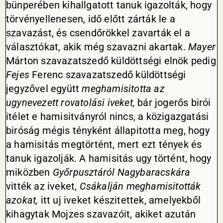
bünperében kihallgatott tanuk igazolták, hogy
törvényellenesen, idő előtt zárták le a
szavazást, és csendőrökkel zavarták el a
választókat, akik még szavazni akartak.
Mayer
Márton szavazatszedő küldöttségi elnök pedig
Fejes
Ferenc szavazatszedő küldöttségi
jegyzővel együtt
meghamisitotta
az
ugynevezett rovatolási iveket,
bár jogerős birói
itélet e hamisitványról nincs, a közigazgatási
biróság mégis tényként állapitotta meg, hogy
a hamisitás megtörtént, mert ezt tények és
tanuk igazolják. A hamisitás ugy történt, hogy
miközben
Győrpusztáról Nagybaracskára
vitték az iveket,
Csákalján meghamisitották
azokat,
itt uj iveket készitettek, amelyekből
kihagytak Mojzes szavazóit, akiket azután