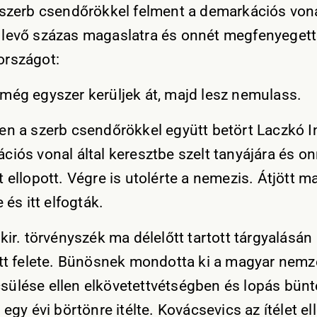
 szerb csendőrökkel felment a demarkációs von
levő százas magaslatra és onnét megfenyeget
rszágot:
még egyszer kerüljek át, majd lesz nemulass.
en a szerb csendőrökkel együtt betört Laczkó 
ciós vonal által keresztbe szelt tanyájára és o
 ellopott. Végre is utolérte a nemezis. Átjött m
e és itt elfogták.
kir. törvényszék ma délelőtt tartott tárgyalásán
ett felete. Bünösnek mondotta ki a magyar nemz
ülése ellen elkövetettvétségben és lopás bünt
 egy évi börtönre itélte. Kovácsevics az ítélet el