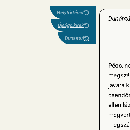
Helytörténet
Dunántú
Újságcikkek
Dunántúl
Pécs
, 
megszáll
javára 
csendőr
ellen lá
megvert
megszáll