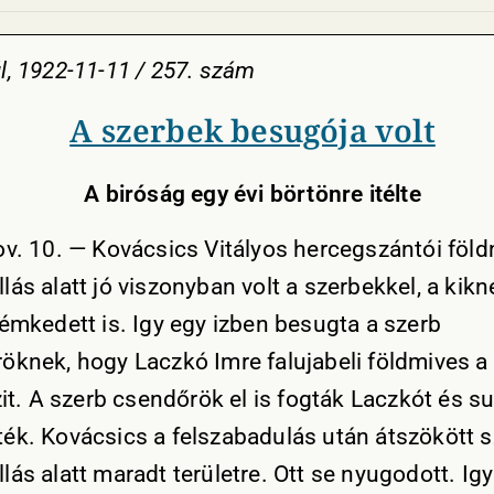
l, 1922-11-11 / 257. szám
A szerbek besugója volt
A biróság egy évi börtönre itélte
nov. 10. — Kovácsics Vitályos hercegszántói föl
ás alatt jó viszonyban volt a szerbekkel, a kikn
kémkedett is. Igy egy izben besugta a szerb
öknek, hogy Laczkó Imre falujabeli földmives a
zit. A szerb csendőrök el is fogták Laczkót és s
ék. Kovácsics a felszabadulás után átszökött s
ás alatt maradt területre. Ott se nyugodott. Ig