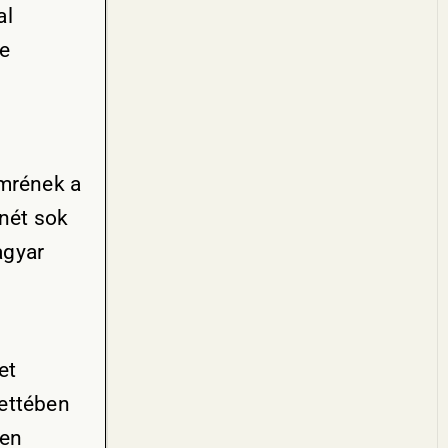
al
te
Imrének a
nnét sok
agyar
et
ettében
len