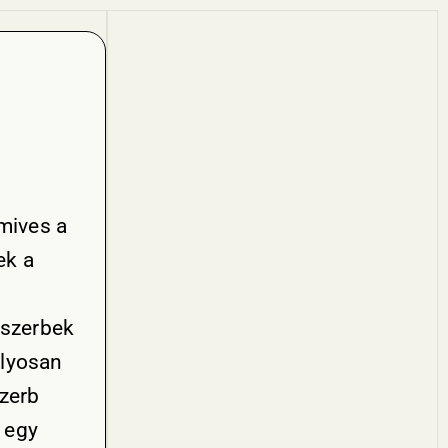
dmives a
ek a
 szerbek
ulyosan
zerb
y egy