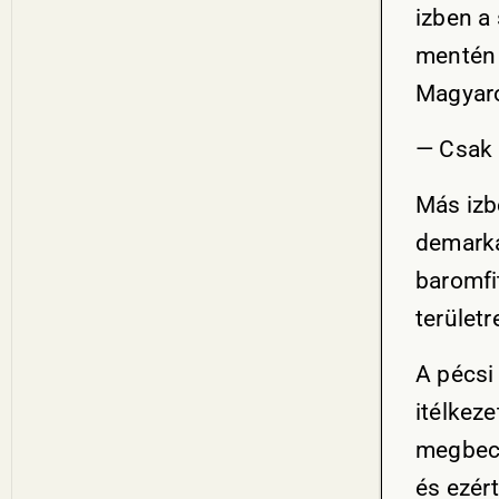
izben a
mentén 
Magyaro
— Csak 
Más izb
demarká
baromfit
területr
A pécsi 
itélkez
megbecs
és ezért