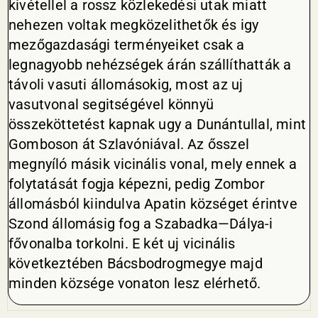
kivétellel a rossz közlekedési utak miatt
nehezen voltak megközelithetők és igy
mezőgazdasági terményeiket csak a
legnagyobb nehézségek árán szállíthatták a
távoli vasuti állomásokig, most az uj
vasutvonal segitségével könnyü
összeköttetést kapnak ugy a Dunántullal, mint
Gomboson át Szlavóniával. Az ősszel
megnyíló másik vicinális vonal, mely ennek a
folytatását fogja képezni, pedig Zombor
állomásból kiindulva Apatin községet érintve
Szond állomásig fog a Szabadka—Dálya-i
fővonalba torkolni. E két uj vicinális
következtében Bácsbodrogmegye majd
minden községe vonaton lesz elérhető.