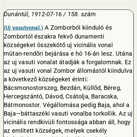
Dunántúl, 1912-07-16 / 158. szám
A Zomborból kiinduló és
(Uj vasutvonal.)
Zombortól északra fekvő dunamenti
községeket összekötő uj vicinális vonal
mütan-rendőri bejárása e hó 16-án lesz. Utána
az uj vasuti vonalat átadják a forgalomnak. Ez
az uj vasuti vonal Zombor állomástól kiindulva
a következő községeket érinti:
Bácsmonostorszeg, Bezdán, Küllőd, Béreg,
Hercegszántó, Dávod, Csátolja, Baracska,
Bátmonostor. Végállomása pedig Baja, ahol a
Baja—báttaszéki vasuti vonalba torkollik. Az uj
vicinális rendkivüli fontossága abban áll, hogy
az emlitett községek, melyek csekély