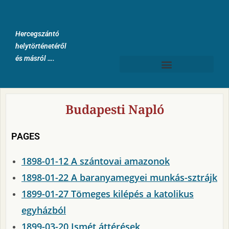
Hercegszántó
helytörténetéről
és másról ….
Budapesti Napló
PAGES
1898-01-12 A szántovai amazonok
1898-01-22 A baranyamegyei munkás-sztrájk
1899-01-27 Tömeges kilépés a katolikus
egyházból
1899-03-20 Ismét áttérések