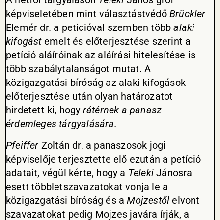
A hétfői tárgyaláson
Teleki
János gróf
képviseletében mint választástvédő
Brückler
Elemér dr. a peticióval szemben több
alaki
kifogást
emelt és előterjesztése szerint a
petíció aláíróinak az aláírási hitelesítése is
több szabálytalanságot mutat. A
közigazgatási bíróság az alaki kifogások
előterjesztése után olyan határozatot
hirdetett ki, hogy
rátérnek a panasz
érdemleges tárgyalására.
Pfeiffer
Zoltán dr. a panaszosok jogi
képviselője terjesztette elő ezután a petíció
adatait, végül kérte, hogy a
Teleki
Jánosra
esett többletszavazatokat vonja le a
közigazgatási bíróság és a
Mojzestől
elvont
szavazatokat pedig Mojzes javára írják, a