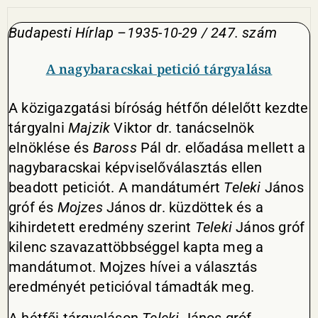
Budapesti Hírlap –1935-10-29 / 247. szám
A nagybaracskai petició tárgyalása
A közigazgatási bíróság hétfőn délelőtt kezdte
tárgyalni
Majzik
Viktor dr. tanácselnök
elnöklése és
Baross
Pál dr. előadása mellett a
nagybaracskai képviselőválasztás ellen
beadott peticiót. A mandátumért
Teleki
János
gróf és
Mojzes
János dr. küzdöttek és a
kihirdetett eredmény szerint
Teleki
János gróf
kilenc szavazattöbbséggel kapta meg a
mandátumot. Mojzes hívei a választás
eredményét peticióval támadták meg.