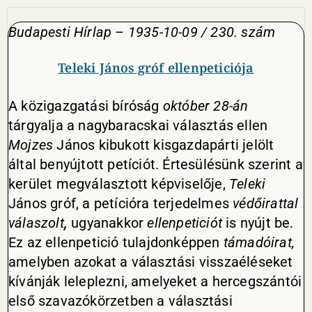
Budapesti Hírlap – 1935-10-09 / 230. szám
Teleki János gróf ellenpeticiója
A közigazgatási bíróság
október 28-án
tárgyalja a nagybaracskai választás ellen
Mojzes
János kibukott kisgazdapárti jelölt
által benyújtott petíciót. Értesülésünk szerint a
kerület megválasztott képviselője,
Teleki
János gróf, a petícióra terjedelmes
védőirattal
válaszolt
,
ugyanakkor
ellenpeticiót
is nyújt be.
Ez az ellenpetició tulajdonképpen
támadóirat,
amelyben azokat a választási visszaéléseket
kívánják leleplezni, amelyeket a hercegszántói
első szavazókörzetben a választási