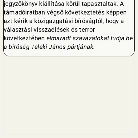
jegyzőkönyv kiállítása körül tapasztaltak. A
támadóiratban végső következtetés képpen
azt kérik a közigazgatási bíróságtól, hogy a
választási visszaélések és terror
következtében
elmaradt szavazatokat tudja be
a bíróság Teleki János pártjának.