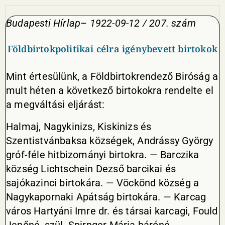
Budapesti Hírlap– 1922-09-12 / 207. szám
Földbirtokpolitikai célra igénybevett birtokok
Mint értesülünk, a Földbirtokrendező Biróság a
mult héten a következő birtokokra rendelte el
a megváltási eljárást:
Halmaj, Nagykinizs, Kiskinizs és
Szentistvánbaksa községek, Andrássy György
gróf-féle hitbizományi birtokra. — Barczika
község Lichtschein Dezső barcikai és
sajókazinci birtokára. — Vöckönd község a
Nagykapornaki Apátság birtokára. — Karcag
város Hartyáni Imre dr. és társai karcagi, Fould