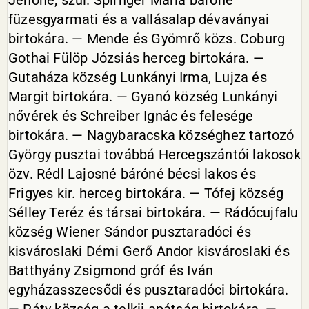
Jenőné, szül. Spirnger Mária báróné
füzesgyarmati és a vallásalap dévaványai
birtokára. — Mende és Gyömrő közs. Coburg
Gothai Fülöp Józsiás herceg birtokára. —
Gutaháza község Lunkányi Irma, Lujza és
Margit birtokára. — Gyanó község Lunkányi
nővérek és Schreiber Ignác és felesége
birtokára. — Nagybaracska községhez tartozó
György pusztai továbbá Hercegszántói lakosok
özv. Rédl Lajosné báróné bécsi lakos és
Frigyes kir. herceg birtokára. — Tófej község
Sélley Teréz és társai birtokára. — Rádócujfalu
község Wiener Sándor pusztaradóci és
kisvároslaki Démi Gerő Andor kisvároslaki és
Batthyány Zsigmond gróf és Iván
egyházasszecsődi és pusztaradóci birtokára.