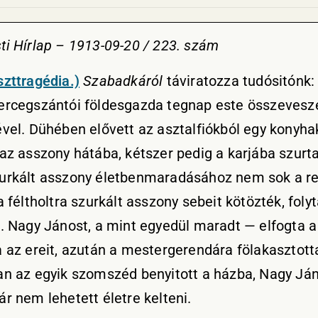
i Hírlap – 1913-09-20 / 223. szám
zttragédia.)
Szabadkáról
táviratozza tudósitónk
ercegszántói földesgazda tegnap este összevesz
vel. Dühében elővett az asztalfiókból egy konyha
az asszony hátába, kétszer pedig a karjába szurta
urkált asszony életbenmaradásához nem sok a r
a féltholtra szurkált asszony sebeit kötözték, foly
. Nagy Jánost, a mint egyedül maradt — elfogta a
 az ereit, azután a mestergerendára fölakasztot
an az egyik szomszéd benyitott a házba, Nagy Já
r nem lehetett életre kelteni.