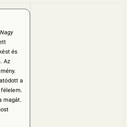
:
Nagy
ett
kést és
. Az
emény.
tatódott a
 félelem.
ta magát.
nost