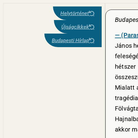
Helytörténet
Budapest
Újságcikkek
— (Paras
Budapesti Hírlap
János h
feleségé
hétszer 
összesz
Mialatt 
tragédia
Fölvágta
Hajnalb
akkor má