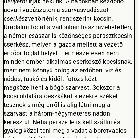
Béllyéről
irják nekünk: A napokban kezdődő
udvari vadászaton a szarvasvadászat
cserkészve
történik, rendszerint kocsin.
Uradalmi fogat a vadonban hasznavehetetlen,
a német császár is közönséges parasztkocsin
cserkész, melyen a gazda mellett a vezető
erdőőr foglal helyet. Természetesen nem
minden ember alkalmas cserkésző kocsisnak,
mert nem könnyü dolog az erdőben, viz és
nádas, tuskó és kidőlt fatözs közt
megközeliteni a bőgő szarvast. Sokszor a
kocsi oldalára deszkákat s ezekre széket
tesznek s még erről is alig látni meg a
szarvast a három-négyméteres nádon
keresztül. Néha persze le is kell szállni és
gyalog közeliteni meg a vadat a borotvaéles