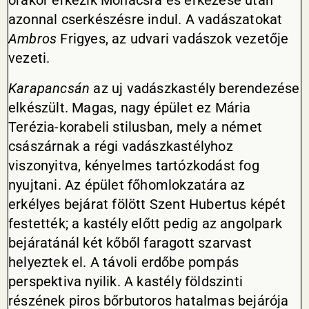
órakor érkezik Mohácsra és érkezése után
azonnal cserkészésre indul. A vadászatokat
Ambros
Frigyes, az udvari vadászok vezetője
vezeti.
Karapancsán
az uj vadászkastély berendezése
elkészült. Magas, nagy épület ez Mária
Terézia-korabeli stilusban, mely a német
császárnak a régi vadászkastélyhoz
viszonyitva, kényelmes tartózkodást fog
nyujtani. Az épület főhomlokzatára az
erkélyes bejárat fölött Szent Hubertus képét
festették; a kastély előtt pedig az angolpark
bejáratánál két kőből faragott szarvast
helyeztek el. A távoli erdőbe pompás
perspektiva nyilik. A kastély földszinti
részének piros bőrbutoros hatalmas bejárója