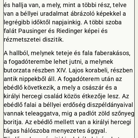
és hallja van, a mely, mint a többi rész, telve
van a béllyei uradalmat ábrázoló képekkel a
legrégibb időktől napjainkig. A többi szoba
falát Pausinger és Riedinger képei és
rézmetszetei diszitik.
A hallból, melynek teteje és fala faberakásos,
a fogadóterembe lehet jutni, a melynek
butorzata részben XIV. Lajos korabeli, részben
antik nippekből áll. A fogadóterem után az
ebédlő következik, a mely a császár és a
királyi hercegi család közös étkezője lesz. Az
ebédlő falai a béllyei erdőség diszpéldányaival
vannak teleaggatva, mig a padlót zöld szőnyeg
boritja. Az ebédlő mellett van a királyi hercegi
tágas hálószoba menyezetes ággyal.