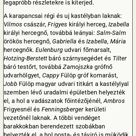
legapróbb részletekre is kiterjed.
A karapancsai régi és uj kastélyban laknak:
Vilmos
császár,
Frigyes
királyi herceg,
Izabella
királyi hercegnő, továbbá leányai:
Salm-Salm
örökös hercegnő,
Gabriella
és
Izabella, Mária
hercegnők.
Eulenburg
udvari főmarsalt,
Hotzing-Berstett
báró szárnysegédet és
Tilter
báró testőrt, továbbá
Zamojszka
grófnő
udvarhölgyet,
Cappy
Fülöp gróf komarást,
Jobb
Fülöp magyar udvari titkárt a kastélylyal
szemben lévő uradalmi épületben helyezték
el, a hol a vadászatok főintézőjénél,
Ambros
Frigyesnél és
Fenningsberger
kerületi
vezetőnél laknak. A többi vendéget
barakkokban berendezett szobákban
helyezték el, a hol posta- és táviró is müködik.