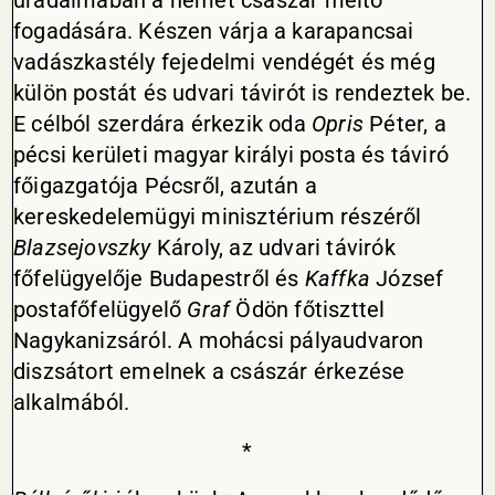
uradalmában a német császár méltó
fogadására. Készen várja a karapancsai
vadászkastély fejedelmi vendégét és még
külön postát és udvari távirót is rendeztek be.
E célból szerdára érkezik oda
Opris
Péter, a
pécsi kerületi magyar királyi posta és táviró
főigazgatója Pécsről, azután a
kereskedelemügyi minisztérium részéről
Blazsejovszky
Károly, az udvari távirók
főfelügyelője Budapestről és
Kaffka
József
postafőfelügyelő
Graf
Ödön főtiszttel
Nagykanizsáról. A mohácsi pályaudvaron
diszsátort emelnek a császár érkezése
alkalmából.
*