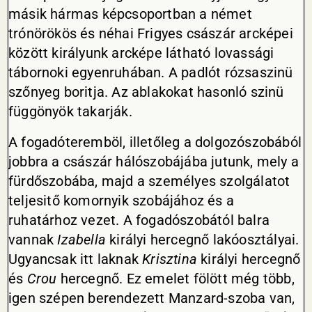
másik hármas képcsoportban a német
trónörökös és néhai Frigyes császár arcképei
között királyunk arcképe látható lovassági
tábornoki egyenruhában. A padlót rózsaszinü
szőnyeg boritja. Az ablakokat hasonló szinü
függönyök takarják.
A fogadóteremböl, illetőleg a dolgozószobából
jobbra a császár hálószobájába jutunk, mely a
fürdőszobába, majd a személyes szolgálatot
teljesitő komornyik szobájához és a
ruhatárhoz vezet. A fogadószobától balra
vannak
Izabella
királyi hercegnő lakóosztályai.
Ugyancsak itt laknak
Krisztina
királyi hercegnő
és
Crou
hercegnő. Ez emelet fölött még több,
igen szépen berendezett Manzard-szoba van,