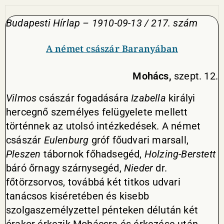
Budapesti Hírlap – 1910-09-13 / 217. szám
A német császár Baranyában
Mohács,
szept. 12.
Vilmos
császár fogadására
Izabella
királyi
hercegnő személyes felügyelete mellett
történnek az utolsó intézkedések. A német
császár
Eulenburg
gróf főudvari marsall,
Pleszen
tábornok főhadsegéd,
Holzing-Berstett
báró őrnagy szárnysegéd,
Nieder
dr.
főtörzsorvos, továbbá két titkos udvari
tanácsos kiséretében és kisebb
szolgaszemélyzettel pénteken délután két