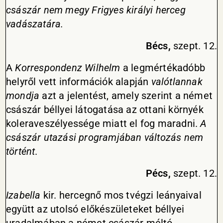
császár nem megy Frigyes királyi herceg
vadászatára.
Bécs,
szept. 12.
A
Korrespondenz Wilhelm
a legmértékadóbb
helyről vett információk alapján
valótlannak
mondja
azt a jelentést, amely szerint a német
császár béllyei látogatása az ottani környék
koleraveszélyessége miatt el fog maradni.
A
császár utazási programjában változás nem
történt
.
Pécs,
szept. 12.
Izabella
kir. hercegnő mos tvégzi leányaival
együtt az utolsó előkészületeket béllyei