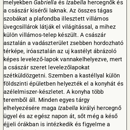
melyekben
Gabriella
és
Izabella
hercegnők és
a császár kisérői laknak. Az összes tágas
szobákat a plafondba illesztett villámos
üvegcsillárok látják el világitással, a mihez
külön villámos-telep készült. A császár
asztalán a vadászterület zsebben hordozható
térképe, iróasztalán az uj kastélyt ábrázoló
képes levelező-lapok vannakelhelyezve, mert
a császár szeret levelezőlapokat
szétküldözgetni. Szemben a kastéllyal külön
földszinti épületben helyezték el a konyhát és
azélelmiszer-készletet. A konyha több
teremből áll. Minden egyes tárgy
elhelyezésére maga
Izabella
királyi hercegnő
ügyel és az egész napon át, sőt még a késő
éjjeli órákban is intézkedik és figyelme a