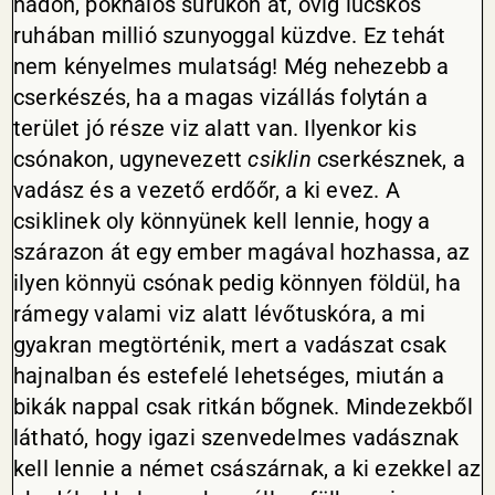
nádon, pókhálós sürükön át, övig lucskos
ruhában millió szunyoggal küzdve. Ez tehát
nem kényelmes mulatság! Még nehezebb a
cserkészés, ha a magas vizállás folytán a
terület jó része viz alatt van. Ilyenkor kis
csónakon, ugynevezett
csiklin
cserkésznek, a
vadász és a vezető erdőőr, a ki evez. A
csiklinek oly könnyünek kell lennie, hogy a
szárazon át egy ember magával hozhassa, az
ilyen könnyü csónak pedig könnyen földül, ha
rámegy valami viz alatt lévőtuskóra, a mi
gyakran megtörténik, mert a vadászat csak
hajnalban és estefelé lehetséges, miután a
bikák nappal csak ritkán bőgnek. Mindezekből
látható, hogy igazi szenvedelmes vadásznak
kell lennie a német császárnak, a ki ezekkel az