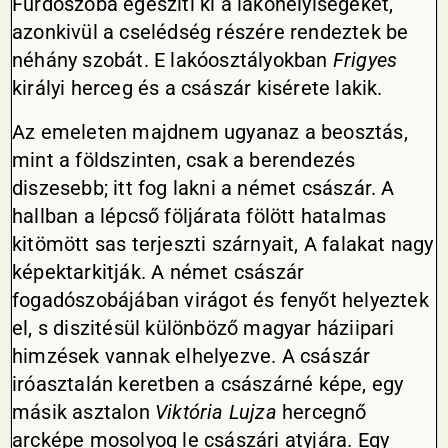
Fürdőszoba egésziti ki a lakóhelyiségeket,
azonkivül a cselédség részére rendeztek be
néhány szobát. E lakóosztályokban
Frigyes
királyi herceg és a császár kisérete lakik.
Az emeleten majdnem ugyanaz a beosztás,
mint a földszinten, csak a berendezés
diszesebb; itt fog lakni a német császár. A
hallban a lépcső följárata fölött hatalmas
kitömött sas terjeszti szárnyait, A falakat nagy
képektarkitják. A német császár
fogadószobájában virágot és fenyőt helyeztek
el, s diszitésül különböző magyar háziipari
himzések vannak elhelyezve. A császár
iróasztalán keretben a császárné képe, egy
másik asztalon
Viktória Lujza
hercegnő
arcképe mosolyog le császári atyjára. Egy