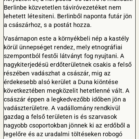
Berlinbe közvetetlen táviróvezetéket nem
lehetett létesiteni. Berlinből naponta futár jön
a császárhoz, s a postát hozza.
Vasárnapon este a környékbeli nép a kastély
körül ünnepséget rendez, mely etnográfiai
szempontból festői látványt fog nyujtani. A
nagykiterjedésü erdőterületnek csakis a felső
részében vadászhat a császár, mig az
érdekesebb alsó kerület a Duna kiöntése
következtében megközelit hetetlenné vált. A
császár éppen a legkedvezőbb időben jön a
vadászterületre. A vadállomány rendkivül
gazdag a felső területen is és szarvasok
nagyobb csoportokban jönnek ki az erdőből a
legelőre és az uradalmi töltéseken robogó