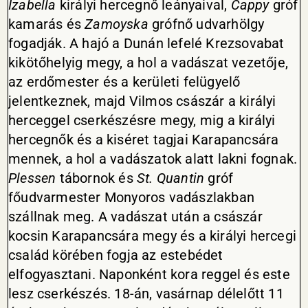
Izabella
királyi hercegnő leányaival,
Cappy
gróf
kamarás és
Zamoyska
grófnő udvarhölgy
fogadják. A hajó a Dunán lefelé Krezsovabat
kikötőhelyig megy, a hol a vadászat vezetője,
az erdőmester és a kerületi felügyelő
jelentkeznek, majd Vilmos császár a királyi
herceggel cserkészésre megy, mig a királyi
hercegnők és a kiséret tagjai Karapancsára
mennek, a hol a vadászatok alatt lakni fognak.
Plessen
tábornok és
St. Quantin
gróf
főudvarmester Monyoros vadászlakban
szállnak meg. A vadászat után a császár
kocsin Karapancsára megy és a királyi hercegi
család körében fogja az estebédet
elfogyasztani. Naponként kora reggel és este
lesz cserkészés. 18-án, vasárnap délelőtt 11