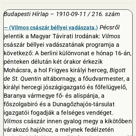
Budapesti Hírlap – 1910-09-11 / 216. szám
Pécsről
— (Vilmos császár béllyei vadászata.)
jelentik a Magyar Távirati Irodának:
Vilmos
császár béllyei vadászatának programja a
következő: A berlini különvonat e hónap 16-án,
pénteken délután két órakor érkezik
Mohácsra, a hol Frigyes királyi herceg,
Bigott
de St. Quentin
altábornagy, a főudvarmester, a
királyi hercegi jószágigazgató és főfelügyelő,
Baranya vármegye fő- és alispánja, a
főszolgabiró és a Dunagőzhajós-társulat
igazgatói fogadják a felséges vendéget.
Vilmos
császár innen gyalog megy a kikötőben
várakozó hajóhoz, a melynek fedélzetén