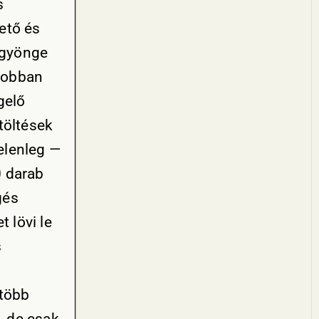
s
ető és
 gyönge
 jobban
gelő
töltések
Jelenleg —
0 darab
gés
 lövi le
s
 több