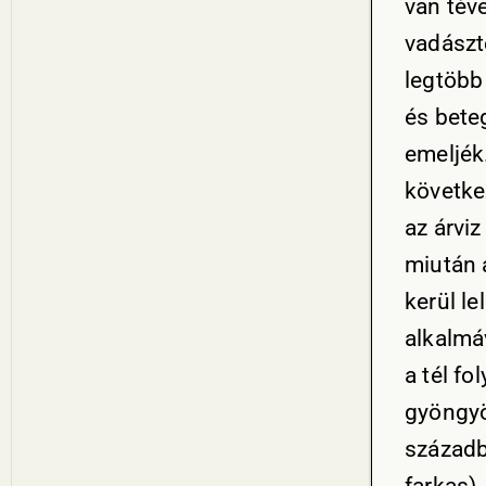
van téve
vadászt
legtöbb
és bete
emeljék
követke
az árviz
miután 
kerül le
alkalmáv
a tél f
gyöngyö
századb