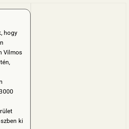
k, hogy
on
n Vilmos
tén,
n
 3000
rület
észben ki