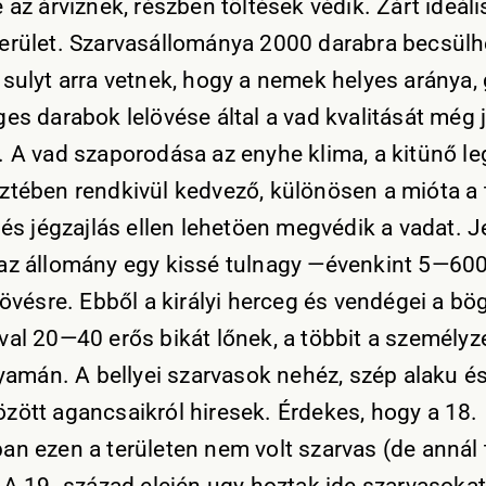
 az árviznek, részben töltések védik. Zárt ideáli
erület. Szarvasállománya 2000 darabra becsülh
 sulyt arra vetnek, hogy a nemek helyes aránya,
ges darabok lelövése által a vad kvalitását még
. A vad szaporodása az enyhe klima, a kitünő le
ztében rendkivül kedvező, különösen a mióta a 
 és jégzajlás ellen lehetöen megvédik a vadat. 
az állomány egy kissé tulnagy —évenkint 5—60
lövésre. Ebből a királyi herceg és vendégei a bö
al 20—40 erős bikát lőnek, a többit a személyzet
olyamán. A bellyei szarvasok nehéz, szép alaku é
zött agancsaikról hiresek. Érdekes, hogy a 18.
an ezen a területen nem volt szarvas (de annál