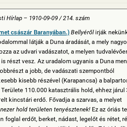
ti Hírlap – 1910-09-09 / 214. szám
met császár Baranyában.)
Bellyéről
irják nekün
odalommal látják a Duna áradását, a mely nagy
ozza az udvari vadászatot, a melyen tudvalévőe
 is részt vesz. Az uradalom ugyanis a Duna men
obbrészt a jobb, de vadászati szempontból
kesebb kisebb részével (Karapancsa) a balparto
 Területe 110.000 katasztrális hold, ehhez járul
elt kincstári erdő. Fővadja a szarvas, a melyet
nezer hold területen tenyésztenek!
Ez az óriás te
foglal erdőt, berket, nádast, legelőt és rétet, r