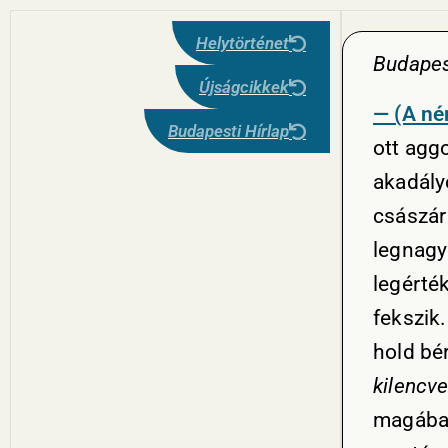
Helytörténet
Budapes
Újságcikkek
— (A né
Budapesti Hírlap
ott agg
akadály
császár
legnagy
legérté
fekszik.
hold bér
kilencve
magában 