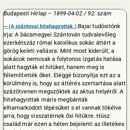
Budapesti Hírlap – 1899-04-02 / 92. szám
Bajai
tudósitónk
— (A szántovai hitehagyottak.)
irja: A bácsmegyei
Szántován
tudvalevőleg
ezerkétszáz római katolikus sokác áttért a
görög keleti vallásra. Mint most kiderült, a
sokácok nemcsak a folytonos izgatás hatása
alatt hagyták el hitüket, hanem meg is
félemlitették őket. Eléggé bizonyítja ezt az a
körülmény is, hogy az áttérés szertartása alatt
százötvenen megszöktek az aktus helyéről. A
hitehagyottak máris megbánták
elhamarkodott lépésüket s el vannak tökélve
arra, hogy visszatérnek ősi hitükre. Húsz
család már ezen a héten bejelenti az illetékes