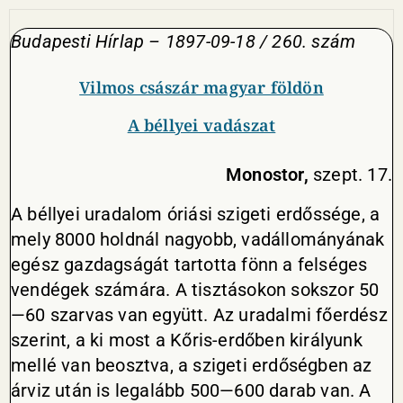
Budapesti Hírlap – 1897-09-18 / 260. szám
Vilmos császár magyar földön
A béllyei vadászat
Monostor,
szept. 17.
A béllyei uradalom óriási szigeti erdőssége, a
mely 8000 holdnál nagyobb, vadállományának
egész gazdagságát tartotta fönn a felséges
vendégek számára. A tisztásokon sokszor 50
—60 szarvas van együtt. Az uradalmi főerdész
szerint, a ki most a Kőris-erdőben királyunk
mellé van beosztva, a szigeti erdőségben az
árviz után is legalább 500—600 darab van. A