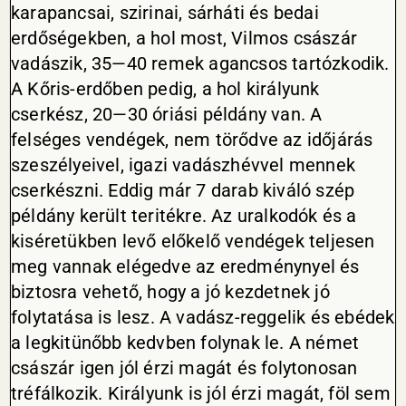
karapancsai, szirinai, sárháti és bedai
erdőségekben, a hol most, Vilmos császár
vadászik, 35—40 remek agancsos tartózkodik.
A Kőris-erdőben pedig, a hol királyunk
cserkész, 20—30 óriási példány van. A
felséges vendégek, nem törődve az időjárás
szeszélyeivel, igazi vadászhévvel mennek
cserkészni. Eddig már 7 darab kiváló szép
példány került teritékre. Az uralkodók és a
kiséretükben levő előkelő vendégek teljesen
meg vannak elégedve az eredménynyel és
biztosra vehető, hogy a jó kezdetnek jó
folytatása is lesz. A vadász-reggelik és ebédek
a legkitünőbb kedvben folynak le. A német
császár igen jól érzi magát és folytonosan
tréfálkozik. Királyunk is jól érzi magát, föl sem