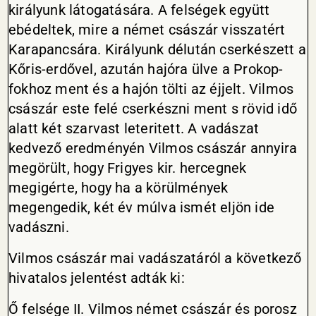
királyunk látogatására. A felségek együtt
ebédeltek, mire a német császár visszatért
Karapancsára. Királyunk délután cserkészett a
Kőris-erdővel, azután hajóra ülve a Prokop-
fokhoz ment és a hajón tölti az éjjelt. Vilmos
császár este felé cserkészni ment s rövid idő
alatt két szarvast leteritett. A vadászat
kedvező eredményén Vilmos császár annyira
megörült, hogy Frigyes kir. hercegnek
megigérte, hogy ha a körülmények
megengedik, két év múlva ismét eljön ide
vadászni.
Vilmos császár mai vadászatáról a következő
hivatalos jelentést adták ki:
Ő felsége II. Vilmos német császár és porosz