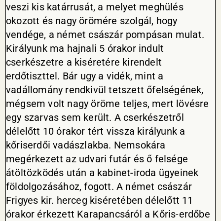
veszi kis katárrusát, a melyet meghülés
okozott és nagy örömére szolgál, hogy
vendége, a német császár pompásan mulat.
Királyunk ma hajnali 5 órakor indult
cserkészetre a kiséretére kirendelt
erdőtiszttel. Bár ugy a vidék, mint a
vadállomány rendkivül tetszett őfelségének,
mégsem volt nagy öröme teljes, mert lövésre
egy szarvas sem került. A cserkészetről
délelőtt 10 órakor tért vissza királyunk a
kőriserdői vadászlakba. Nemsokára
megérkezett az udvari futár és ő felsége
átöltözködés után a kabinet-iroda ügyeinek
földolgozásához, fogott. A német császár
Frigyes kir. herceg kiséretében délelőtt 11
órakor érkezett Karapancsáról a Kőris-erdőbe