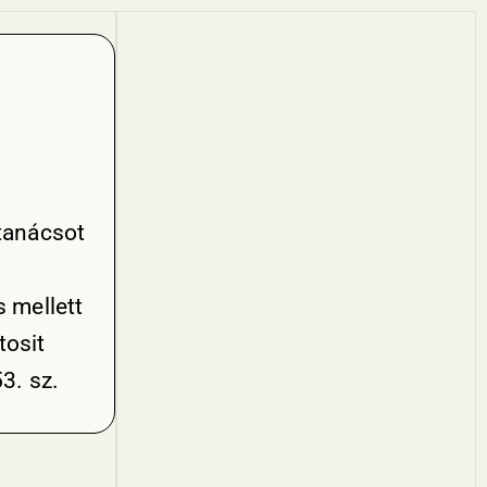
 tanácsot
s mellett
tosit
3. sz.