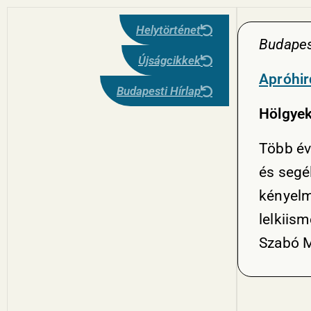
Helytörténet
Budapes
Újságcikkek
Apróhir
Budapesti Hírlap
Hölgyek
Több év
és segé
kényelm
lelkiism
Szabó M