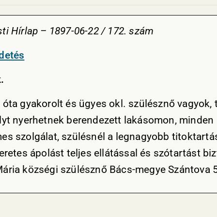
ti Hírlap – 1897-06-22 / 172. szám
detés
.
 óta gyakorolt és ügyes okl. szülésznő vagyok,
lyt nyerhetnek berendezett lakásomon, minden
es szolgálat, szülésnél a legnagyobb titoktartá
eretes ápolást teljes ellátással és szótartást biz
ária községi szülésznő Bács-megye Szántova 5