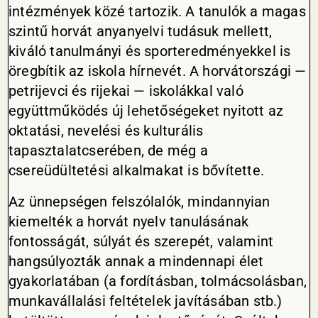
intézmények közé tartozik. A tanulók a magas
szintű horvát anyanyelvi tudásuk mellett,
kiváló tanulmányi és sporteredményekkel is
öregbítik az iskola hírnevét. A horvátországi —
petrijevci és rijekai — iskolákkal való
együttműködés új lehetőségeket nyitott az
oktatási, nevelési és kulturális
tapasztalatcserében, de még a
csereüdültetési alkalmakat is bővítette.
Az ünnepségen felszólalók, mindannyian
kiemelték a horvát nyelv tanulásának
fontosságát, súlyát és szerepét, valamint
hangsúlyozták annak a mindennapi élet
gyakorlatában (a fordításban, tolmácsolásban,
munkavállalási feltételek javításában stb.)