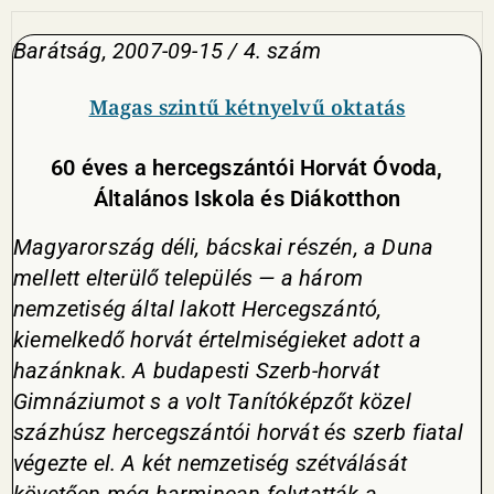
Barátság, 2007-09-15 / 4. szám
Magas szintű kétnyelvű oktatás
60 éves a hercegszántói Horvát Óvoda,
Általános Iskola és Diákotthon
Magyarország déli, bácskai részén, a Duna
mellett elterülő település — a három
nemzetiség által lakott Hercegszántó,
kiemelkedő horvát értelmiségieket adott a
hazánknak. A budapesti Szerb-horvát
Gimnáziumot s a volt Tanítóképzőt közel
százhúsz hercegszántói horvát és szerb fiatal
végezte el. A két nemzetiség szétválását