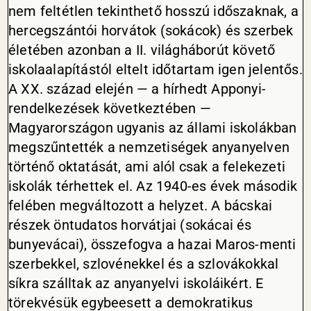
nem feltétlen tekinthető hosszú időszaknak, a
hercegszántói horvátok (sokácok) és szerbek
életében azonban a II. világháborút követő
iskolaalapítástól eltelt időtartam igen jelentős.
A XX. század elején — a hírhedt Apponyi-
rendelkezések következtében —
Magyarországon ugyanis az állami iskolákban
megszűntették a nemzetiségek anyanyelven
történő oktatását, ami alól csak a felekezeti
iskolák térhettek el. Az 1940-es évek második
felében megváltozott a helyzet. A bácskai
részek öntudatos horvátjai (sokácai és
bunyevácai), összefogva a hazai Maros-menti
szerbekkel, szlovénekkel és a szlovákokkal
síkra szálltak az anyanyelvi iskoláikért. E
törekvésük egybeesett a demokratikus