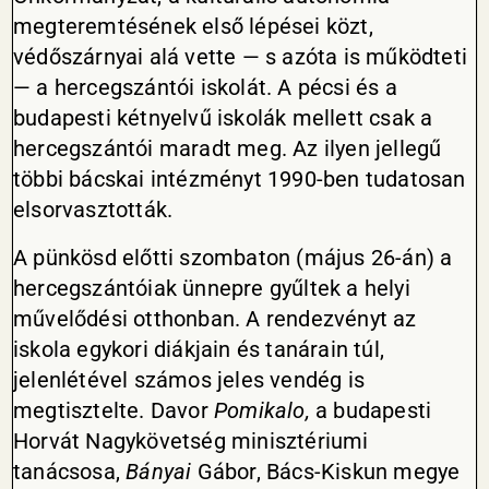
megteremtésének első lépései közt,
védőszárnyai alá vette — s azóta is működteti
— a hercegszántói iskolát. A pécsi és a
budapesti kétnyelvű iskolák mellett csak a
hercegszántói maradt meg. Az ilyen jellegű
többi bácskai intézményt 1990-ben tudatosan
elsorvasztották.
A pünkösd előtti szombaton (május 26-án) a
hercegszántóiak ünnepre gyűltek a helyi
művelődési otthonban. A rendezvényt az
iskola egykori diákjain és tanárain túl,
jelenlétével számos jeles vendég is
megtisztelte. Davor
Pomikalo,
a budapesti
Horvát Nagykövetség minisztériumi
tanácsosa,
Bányai
Gábor, Bács-Kiskun megye