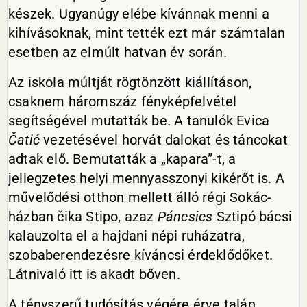
készek. Ugyanúgy elébe kívánnak menni a
kihívásoknak, mint tették ezt már számtalan
esetben az elmúlt hatvan év során.
Az iskola múltját rögtönzött kiállításon,
csaknem háromszáz fényképfelvétel
segítségével mutatták be. A tanulók Evica
Čatić
vezetésével horvát dalokat és táncokat
adtak elő. Bemutatták a „kapara”-t, a
jellegzetes helyi mennyasszonyi kikérőt is. A
művelődési otthon mellett álló régi Sokác-
házban čika Stipo, azaz
Páncsics
Sztipó bácsi
kalauzolta el a hajdani népi ruházatra,
szobaberendezésre kíváncsi érdeklődőket.
Látnivaló itt is akadt bőven.
A tényszerű tudósítás végére érve talán