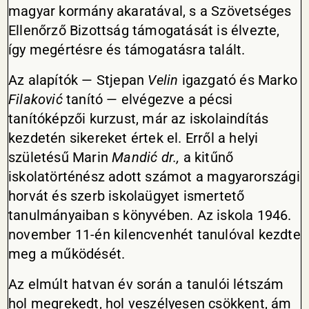
magyar kormány akaratával, s a Szövetséges
Ellenőrző Bizottság támogatását is élvezte,
így megértésre és támogatásra talált.
Az alapítók — Stjepan
Velin
igazgató és Marko
Filaković
tanító — elvégezve a pécsi
tanítóképzői kurzust, már az iskolaindítás
kezdetén sikereket értek el. Erről a helyi
születésű Marin
Mandić dr.,
a kitűnő
iskolatörténész adott számot a magyarországi
horvát és szerb iskolaügyet ismertető
tanulmányaiban s könyvében. Az iskola 1946.
november 11-én kilencvenhét tanulóval kezdte
meg a működését.
Az elmúlt hatvan év során a tanulói létszám
hol megrekedt, hol veszélyesen csökkent, ám