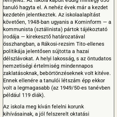
fémjelez. Az iskola kapuit eddig mintegy 650
tanuló hagyta el. A nehéz évek már a kezdet
kezdetén jelentkeztek. Az iskolaalapítást
követően, 1948-ban ugyanis a Kominform — a
kommunista (sztálinista) pártok tájékoztató
irodája — kirekesztő határozatával
összhangban, a Rákosi-rezsim Tito-ellenes
politikája jelentősen sújtotta a hazai
délszlávokat. A helyi lakosság, s az öntudatos
nemzetiségi értelmiség mindennapos
zaklatásoknak, bebörtönzéseknek volt kitéve.
Ennek ellenére a tanulói létszám épp ekkor
volt a legmagasabb (az 1949/50-es tanévben
például 119 diák).
Az iskola meg kíván felelni korunk
kihívásainak, a jól felszerelt oktatási