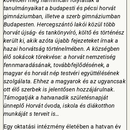
követően még harmincan folytatták a
tanulmányaikat a budapesti és pécsi horvát
gimnáziumban, illetve a szerb gimnáziumban
Budapesten. Hercegszántó lakói közül több
horvát újság- és tankönyvíró, költő és történész
került ki, akik azóta újabb fejezeteket írnak a
hazai horvátság történelmében. A községben
élő sokácok törekvése: a horvát nemzetiség
fennmaradásának, továbbfejlődésének, a
magyar és horvát nép testvéri együttélésének
szolgálata. Ehhez a magyarok és az ugyancsak
ott élő szerbek is jelentősen hozzájárulnak.
Támogatják a hatvanadik születésnapját
ünneplő Horvát óvoda, iskola és diákotthon
munkáját s terveit is…
Egy oktatási intézmény életében a hatvan év