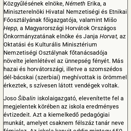
Közgyűlésének elnöke,
Németh
Erika, a
Miniszterelnöki Hivatal Nemzetiségi és Etnikai
Főosztályának főigazgatója, valamint Mišo
Hepp,
a Magyarországi Horvátok Országos
Önkormányzatának elnöke és Janja
Horvat,
az
Oktatási és Kulturális Minisztérium
Nemzetiségi Osztálynak főtanácsadója
növelte jelenlétével az ünnepség fényét. Más
hazai és horvátországi, illetve a szomszédos
dél-bácskai (szerbiai) meghívottak is örömmel
érkeztek, s szívesen látott vendégek voltak.
Joso
Šibalin
iskolaigazgató, elevenítette fel a
megjelentek körében az iskola eredményes
évtizedeit. Azt a kiemelkedő pedagógiai
munkát, amelyet csaknem félszáz tanár neve