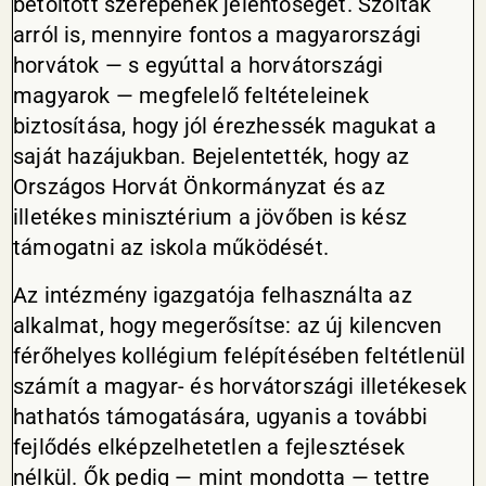
betöltött szerepének jelentőségét. Szóltak
arról is, mennyire fontos a magyarországi
horvátok — s egyúttal a horvátországi
magyarok — megfelelő feltételeinek
biztosítása, hogy jól érezhessék magukat a
saját hazájukban. Bejelentették, hogy az
Országos Horvát Önkormányzat és az
illetékes minisztérium a jövőben is kész
támogatni az iskola működését.
Az intézmény igazgatója felhasználta az
alkalmat, hogy megerősítse: az új kilencven
férőhelyes kollégium felépítésében feltétlenül
számít a magyar- és horvátországi illetékesek
hathatós támogatására, ugyanis a további
fejlődés elképzelhetetlen a fejlesztések
nélkül. Ők pedig — mint mondotta — tettre