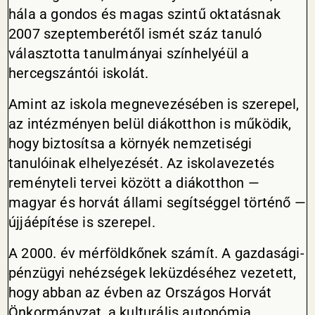
hála a gondos és magas szintű oktatásnak
2007 szeptemberétől ismét száz tanuló
választotta tanulmányai színhelyéül a
hercegszántói iskolát.
Amint az iskola megnevezésében is szerepel,
az intézményen belül diákotthon is működik,
hogy biztosítsa a környék nemzetiségi
tanulóinak elhelyezését. Az iskolavezetés
reményteli tervei között a diákotthon —
magyar és horvát állami segítséggel történő —
újjáépítése is szerepel.
A 2000. év mérföldkőnek számít. A gazdasági-
pénzügyi nehézségek leküzdéséhez vezetett,
hogy abban az évben az Országos Horvát
Önkormányzat, a kulturális autonómia