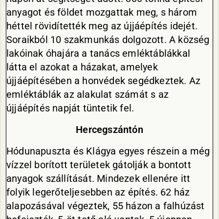
anyagot és földet mozgattak meg, s három
héttel rövidítették meg az újjáépítés idejét.
Soraikból 10 szakmunkás dolgozott. A község
lakóinak óhajára a tanács emléktáblákkal
látta el azokat a házakat, amelyek
újjáépítésében a honvédek segédkeztek. Az
emléktáblák az alakulat számát s az
újjáépítés napját tüntetik fel.
Hercegszántón
Hódunapuszta és Klágya egyes részein a még
vízzel borított területek gátolják a bontott
anyagok szállítását. Mindezek ellenére itt
folyik legerőteljesebben az építés. 62 ház
alapozásával végeztek, 55 házon a falhúzást