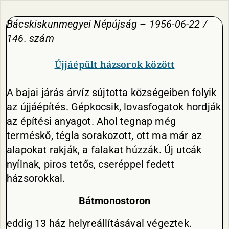
Bácskiskunmegyei Népújság
–
1956-06-22 /
146. szám
Újjáépült házsorok között
A bajai járás árvíz sújtotta községeiben folyik
az újjáépítés. Gépkocsik, lovasfogatok hordják
az építési anyagot. Ahol tegnap még
terméskő, tégla sorakozott, ott ma már az
alapokat rakják, a falakat húzzák. Új utcák
nyílnak, piros tetős, cseréppel fedett
házsorokkal.
Bátmonostoron
eddig 13 ház helyreállításával végeztek.