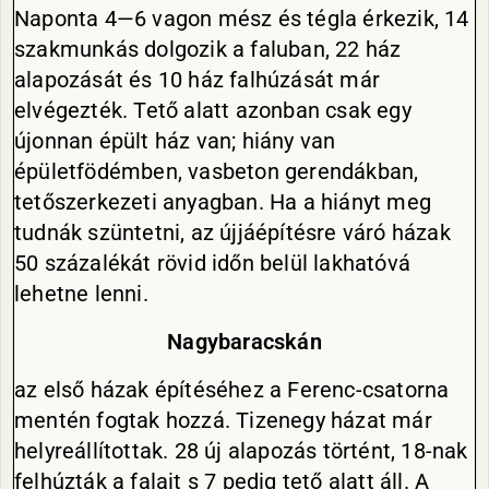
Naponta 4—6 vagon mész és tégla érkezik, 14
szakmunkás dolgozik a faluban, 22 ház
alapozását és 10 ház falhúzását már
elvégezték. Tető alatt azonban csak egy
újonnan épült ház van; hiány van
épületfödémben, vasbeton gerendákban,
tetőszerkezeti anyagban. Ha a hiányt meg
tudnák szüntetni, az újjáépítésre váró házak
50 százalékát rövid időn belül lakhatóvá
lehetne lenni.
Nagybaracskán
az első házak építéséhez a Ferenc-csatorna
mentén fogtak hozzá. Tizenegy házat már
helyreállítottak. 28 új alapozás történt, 18-nak
felhúzták a falait s 7 pedig tető alatt áll. A