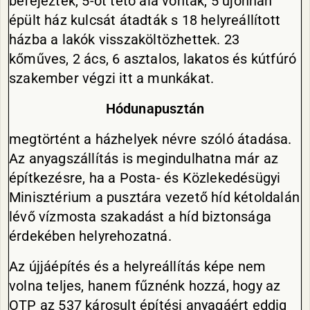
befejezték, 5-öt tető alá vontak, 5 újonnan
épült ház kulcsát átadták s 18 helyreállított
házba a lakók visszaköltözhettek. 23
kőműves, 2 ács, 6 asztalos, lakatos és kútfúró
szakember végzi itt a munkákat.
Hódunapusztán
megtörtént a házhelyek névre szóló átadása.
Az anyagszállítás is megindulhatna már az
építkezésre, ha a Posta- és Közlekedésügyi
Minisztérium a pusztára vezető híd kétoldalán
lévő vízmosta szakadást a híd biztonsága
érdekében helyrehozatná.
Az újjáépítés és a helyreállítás képe nem
volna teljes, hanem fűznénk hozzá, hogy az
OTP az 537 károsult építési anyagáért eddig