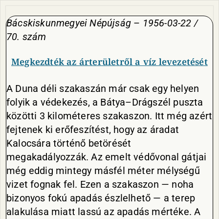
Bácskiskunmegyei Népújság
–
1956-03-22 /
70. szám
Megkezdték az árterületről a víz levezetését
A Duna déli szakaszán már csak egy helyen
folyik a védekezés, a Bátya–Drágszél puszta
közötti 3 kilométeres szakaszon. Itt még azért
fejtenek ki erőfeszítést, hogy az áradat
Kalocsára történő betörését
megakadályozzák. Az emelt védővonal gátjai
még eddig mintegy másfél méter mélységű
vizet fognak fel. Ezen a szakaszon — noha
bizonyos fokú apadás észlelhető — a terep
alakulása miatt lassú az apadás mértéke. A