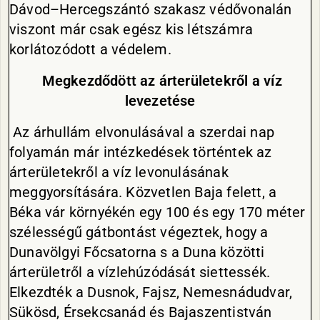
Dávod–Hercegszántó szakasz védővonalán
viszont már csak egész kis létszámra
korlátozódott a védelem.
Megkezdődött az árterületekről a víz
levezetése
Az árhullám elvonulásával a szerdai nap
folyamán már intézkedések történtek az
árterületekről a víz levonulásának
meggyorsítására. Közvetlen Baja felett, a
Béka vár környékén egy 100 és egy 170 méter
szélességű gátbontást végeztek, hogy a
Dunavölgyi Főcsatorna s a Duna közötti
árterületről a vízlehúzódását siettessék.
Elkezdték a Dusnok, Fajsz, Nemesnádudvar,
Sükösd, Érsekcsanád és Bajaszentistván