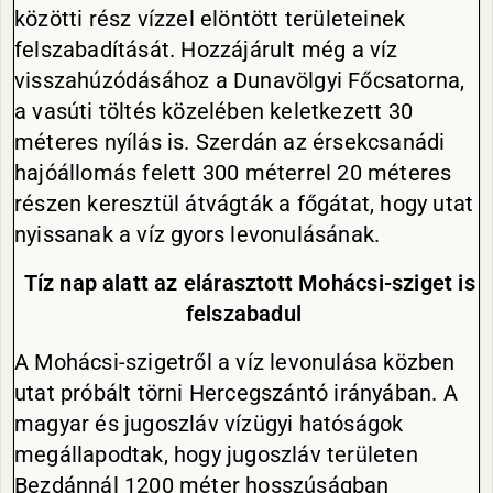
közötti rész vízzel elöntött területeinek
felszabadítását. Hozzájárult még a víz
visszahúzódásához a Dunavölgyi Főcsatorna,
a vasúti töltés közelében keletkezett 30
méteres nyílás is. Szerdán az érsekcsanádi
hajóállomás felett 300 méterrel 20 méteres
részen keresztül átvágták a főgátat, hogy utat
nyissanak a víz gyors levonulásának.
Tíz nap alatt az elárasztott Mohácsi-sziget is
felszabadul
A Mohácsi-szigetről a víz levonulása közben
utat próbált törni Hercegszántó irányában. A
magyar és jugoszláv vízügyi hatóságok
megállapodtak, hogy jugoszláv területen
Bezdánnál 1200 méter hosszúságban