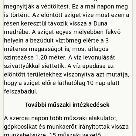
megnyitják a védtöltést. Ez a mai napon meg
is történt. Az elöntött sziget vize most ezen a
résen keresztül távozik vissza a Duna
medrébe. A sziget egyes mélyebben fekvő
helyein a bezúdult víztömeg elérte a 3
méteres magasságot is, most átlagos
szintezése 1.20 méter. A víz levonulását
szivattyúkkal siettetik. A víz apadása az
elöntött területekhez viszonyítva azt mutatja,
hogy a sziget előre láthatólag 10 nap alatt
felszabadul.
További műszaki intézkedések
A szerdai napon több műszaki alakulatot,
gépkocsikat és munkaerőt irányítottak vissza
munkahelyükre. 15 műszaki vezető