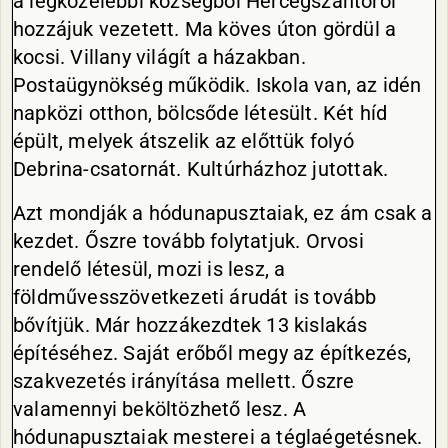
a legközelebbi községből Hercegszántóról
hozzájuk vezetett. Ma köves úton gördül a
kocsi. Villany világít a házakban.
Postaügynökség működik. Iskola van, az idén
napközi otthon, bölcsőde létesült. Két híd
épült, melyek átszelik az előttük folyó
Debrina-csatornát. Kultúrházhoz jutottak.
Azt mondják a hódunapusztaiak, ez ám csak a
kezdet. Őszre tovább folytatjuk. Orvosi
rendelő létesül, mozi is lesz, a
földművesszövetkezeti árudát is tovább
bővítjük. Már hozzákezdtek 13 kislakás
építéséhez. Saját erőből megy az építkezés,
szakvezetés irányítása mellett. Őszre
valamennyi beköltözhető lesz. A
hódunapusztaiak mesterei a téglaégetésnek.