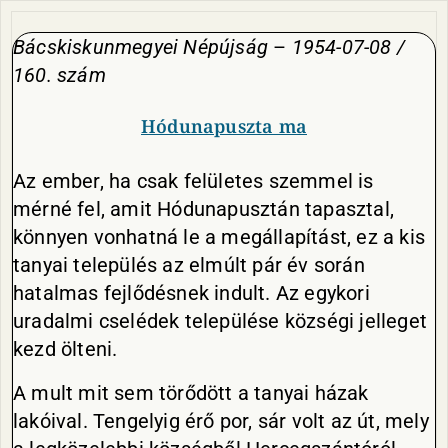
Bácskiskunmegyei Népújság
–
1954-07-08 /
160. szám
Hódunapuszta ma
Az ember, ha csak felületes szemmel is
mérné fel, amit Hódunapusztán tapasztal,
könnyen vonhatná le a megállapítást, ez a kis
tanyai település az elmúlt pár év során
hatalmas fejlődésnek indult. Az egykori
uradalmi cselédek települése községi jelleget
kezd ölteni.
A mult mit sem törődött a tanyai házak
lakóival. Tengelyig érő por, sár volt az út, mely