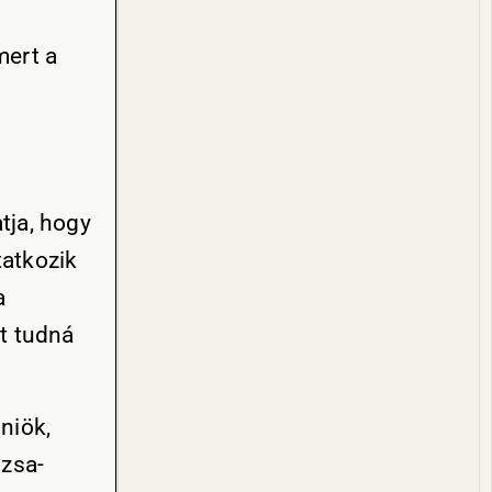
mert a
tja, hogy
atkozik
a
t tudná
niök,
ózsa-