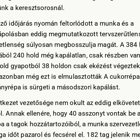
nk a keresztsorosnál.
ző időjárás nyomán feltorlódott a munka és a
polásban eddig megmutatkozott tervszerűtlen
etlenség súlyosan megbosszulja magát. A 384 
ából 240 hold még kapálatlan, csak részben van
old gyapotból 38 holdon csak ekézést végeztek
azonban még ezt is elmulasztották A cukorrépa
nyrépa is sürgeti a másodszori kapálást.
tkezet vezetősége nem okult az eddig elkövetet
l. Annak ellenére, hogy 40 asszonyt vontak be 
 a tagok hozzátartozóiból, a munka szervezet
a időt pazarol és fecsérel el. 182 tag jelenik m