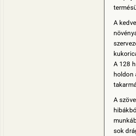
termésü
A kedve
növényá
szervez
kukoric
A 128 h
holdon 
takarmá
A szöve
hibákbó
munkába
sok drág