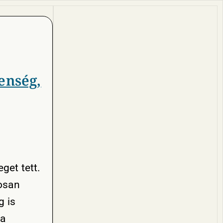
enség,
get tett.
osan
g is
 a