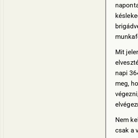
naponta
késleke
brigádv
munkafe
Mit jele
elveszt
napi 36
meg, ho
végezni
elvégez
Nem kel
csak a 