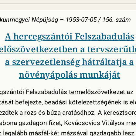
skunmegyei Népújság
–
1953-07-05 / 156. szám
A hercegszántói Felszabadulás
előszövetkezetben a tervszerűtl
a szervezetlenség hátráltatja a
növényápolás munkáját
gszántói Felszabadulás termelőszövetkezet az
ását befejezte, beadási kötelezettségének is ele
zdtek a rozs és búza aratásához. A keresztsor
gabona gazdagon fizet, Kovácsovics Vitályos me
ja: legalább másfél-két mázsával gazdagabb lesz