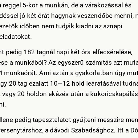
 reggel 5-kor a munkán, de a várakozással és
déssel jó két órát hagynak veszendőbe menni, 
ezetők időben nem tudják kiadni az aznapi
ladatokat.
nt pedig 182 tagnál napi két óra elfecsérelése,
ése a munkából? Az egyszerű számítás azt muta
4 munkaórát. Ami aztán a gyakorlatban úgy mut
gy 20 tag ezalatt 10—12 hold learatásával tudn
, vagy 20 holdon ekézés után a kukoricakapálás
ni.
lene pedig tapasztalatot gyűjteni messzire men
versenytárshoz, a dávodi Szabadsághoz. Itt a D