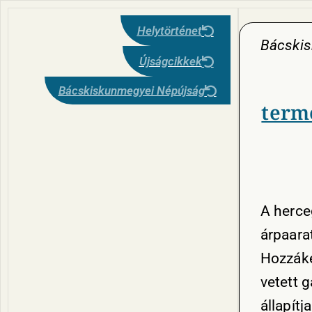
Helytörténet
Bácski
Újságcikkek
Bácskiskunmegyei Népújság
term
A herce
árpaarat
Hozzáke
vetett 
állapít