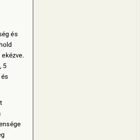
ség és
hold
 ekézve.
, 5
 és
t
a
lensége
eg