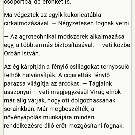
csoportba, de erőnket is.
Ma végeztek az egyik kukoricatábla
cirkalmozásával. — Négyzetesen fognak vetni.
— Az agrotechnikai módszerek alkalmazása
egy, a többtermés biztosításával. — veti közbe
Orbán István.
Az ég kárpitján a fénylő csillagokat tornyosuló
felhők halványítják. A cigaretták fénylő
parazsa világítja az arcokat. — Tagjaink
asszonyai — veti megjegyzésül Virág elnök —
már alig várják, hogy ott dolgozhassanak
sorainkban. Már megbeszélték, a
növényápolás munkájára minden
rendelkezésre álló erőt mozgósítani fognak.