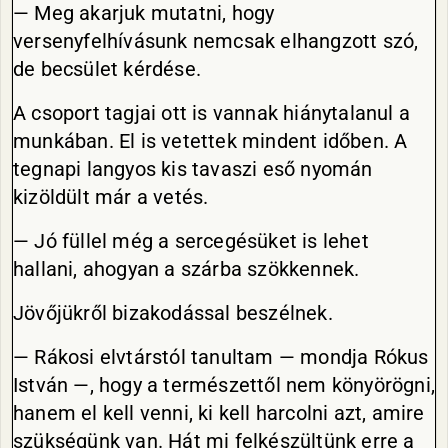
— Meg akarjuk mutatni, hogy
versenyfelhívásunk nemcsak elhangzott szó,
de becsület kérdése.
A csoport tagjai ott is vannak hiánytalanul a
munkában. El is vetettek mindent időben. A
tegnapi langyos kis tavaszi eső nyomán
kizöldült már a vetés.
— Jó füllel még a sercegésüket is lehet
hallani, ahogyan a szárba szökkennek.
Jövőjükről bizakodással beszélnek.
— Rákosi elvtárstól tanultam — mondja Rókus
István —, hogy a természettől nem könyörögni,
hanem el kell venni, ki kell harcolni azt, amire
szükségünk van. Hát mi felkészültünk erre a