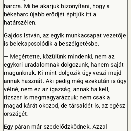
harcra. Mi be akarjuk bizonyítani, hogy a
békeharc újabb erődjét építjük itt a
határszélen.
Gajdos István, az egyik munkacsapat vezetője
is belekapcsolódik a beszélgetésbe.
— Megértette, közülünk mindenki, nem az
egykori uradalomnak dolgozunk, hanem saját
magunknak. Ki mint dolgozik úgy veszi majd
annak hasznát. Aki pedig még ezekután is úgy
vélné, nem ez az igazság, annak ha kell,
tízszer is megmagyarázzuk: nem csak a
magad kárát okozod, de társaidét is, az egész
országét.
Egy páran már szedelődzködnek. Azzal