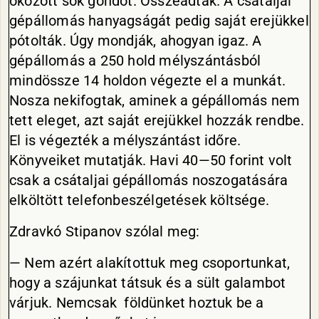
okozott sok gondot. Összeadták. A csátaljai
gépállomás hanyagságát pedig saját erejükkel
pótolták. Úgy mondják, ahogyan igaz. A
gépállomás a 250 hold mélyszántásból
mindössze 14 holdon végezte el a munkát.
Nosza nekifogtak, aminek a gépállomás nem
tett eleget, azt saját erejükkel hozzák rendbe.
El is végezték a mélyszántást időre.
Könyveiket mutatják. Havi 40—50 forint volt
csak a csátaljai gépállomás noszogatására
elköltött telefonbeszélgetések költsége.
Zdravkó Stipanov szólal meg:
— Nem azért alakítottuk meg csoportunkat,
hogy a szájunkat tátsuk és a sült galambot
várjuk. Nemcsak földünket hoztuk be a