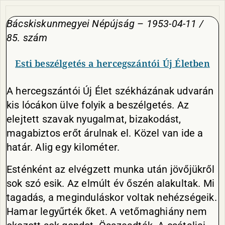
Bácskiskunmegyei Népújság
–
1953-04-11 /
85. szám
Esti beszélgetés a hercegszántói Új Életben
A hercegszántói Új Élet székházának udvarán
kis lócákon ülve folyik a beszélgetés. Az
elejtett szavak nyugalmat, bizakodást,
magabiztos erőt árulnak el. Közel van ide a
határ. Alig egy kilométer.
Esténként az elvégzett munka után jövőjükről
sok szó esik. Az elmúlt év őszén alakultak. Mi
tagadás, a meginduláskor voltak nehézségeik.
Hamar legyűrték őket. A vetőmaghiány nem