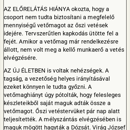
AZ ELŐRELÁTÁS HI
ÁNY
A okozta, hogy a
csoport nem tudta biztosítani a megfelelő
mennyiségű vetőmagot az őszi vetések
idejére. Tervszerűtlen kapkodás ütötte fel a
fejét. Amikor a vetőmag már rendelkezésre
állott, nem volt meg a kellő munkaerő a vetés
elvégzésére.
AZ ÚJ ÉLETBEN is voltak nehézségek. A
tagság, a vezetőség helyes irányításával
ezeket könnyen le tudta győzni. A
vetőmaghiányt úgy pótolták, hogy felesleges
készleteikből saját maguk adták össze a
vetőmagot. Őszi vetéstervüket pár nap alatt
teljesítették. A mélyszántás elvégzésében is
maguk mögött hagyták a Dózsát. Virág József