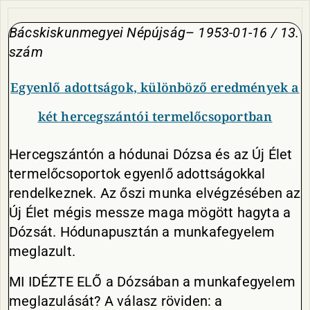
Bácskiskunmegyei Népújság
–
1953-01-16 / 13.
szám
Egyenlő adottságok, különböző eredmények a
két hercegszántói termelőcsoportban
Hercegszántón a hódunai Dózsa és az Új Élet
termelőcsoportok egyenlő adottságokkal
rendelkeznek. Az őszi munka elvégzésében az
Új Élet mégis messze maga mögött hagyta a
Dózsát. Hódunapusztán a munkafegyelem
meglazult.
MI IDÉZTE ELŐ a Dózsában a munkafegyelem
meglazulását? A válasz röviden: a