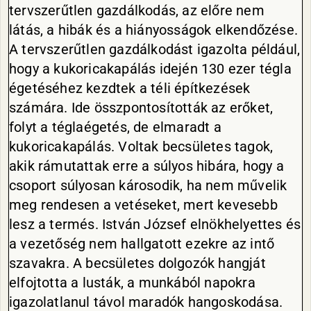
tervszerűtlen gazdálkodás, az előre nem
látás, a hibák és a hiányosságok elkendőzése.
A tervszerűtlen gazdálkodást igazolta például,
hogy a kukoricakapálás idején 130 ezer tégla
égetéséhez kezdtek a téli építkezések
számára. Ide összpontosították az erőket,
folyt a téglaégetés, de elmaradt a
kukoricakapálás. Voltak becsületes tagok,
akik rámutattak erre a súlyos hibára, hogy a
csoport súlyosan károsodik, ha nem művelik
meg rendesen a vetéseket, mert kevesebb
lesz a termés. István József elnökhelyettes és
a vezetőség nem hallgatott ezekre az intő
szavakra. A becsületes dolgozók hangját
elfojtotta a lusták, a munkából napokra
igazolatlanul távol maradók hangoskodása.