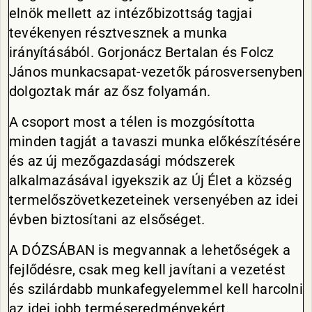
elnök mellett az intézőbizottság tagjai
tevékenyen résztvesznek a munka
irányításából. Gorjonácz Bertalan és Folcz
János munkacsapat-vezetők párosversenyben
dolgoztak már az ősz folyamán.
A csoport most a télen is mozgósította
minden tagját a tavaszi munka előkészítésére
és az új mezőgazdasági módszerek
alkalmazásával igyekszik az Új Élet a község
termelőszövetkezeteinek versenyében az idei
évben biztosítani az elsőséget.
A DÓZSÁBAN is megvannak a lehetőségek a
fejlődésre, csak meg kell javítani a vezetést
és szilárdabb munkafegyelemmel kell harcolni
az idei jobb terméseredményekért.