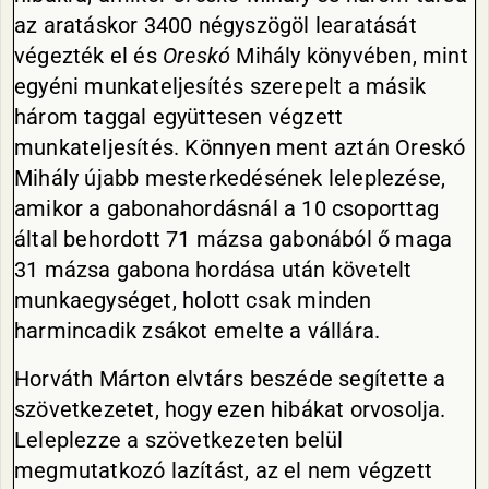
az aratáskor 3400 négyszögöl learatását
végezték el és
Oreskó
Mihály könyvében, mint
egyéni munkateljesítés szerepelt a másik
három taggal együttesen végzett
munkateljesítés. Könnyen ment aztán Oreskó
Mihály újabb mesterkedésének leleplezése,
amikor a gabonahordásnál a 10 csoporttag
által behordott 71 mázsa gabonából ő maga
31 mázsa gabona hordása után követelt
munkaegységet, holott csak minden
harmincadik zsákot emelte a vállára.
Horváth Márton elvtárs beszéde segítette a
szövetkezetet, hogy ezen hibákat orvosolja.
Leleplezze a szövetkezeten belül
megmutatkozó lazítást, az el nem végzett