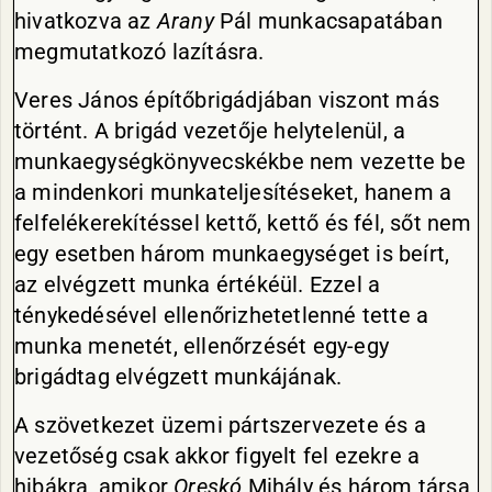
hivatkozva az
Arany
Pál munkacsapatában
megmutatkozó lazításra.
Veres János építőbrigádjában viszont más
történt. A brigád vezetője helytelenül, a
munkaegységkönyvecskékbe nem vezette be
a mindenkori munkateljesítéseket, hanem a
felfelékerekítéssel kettő, kettő és fél, sőt nem
egy esetben három munkaegységet is beírt,
az elvégzett munka értékéül. Ezzel a
ténykedésével ellenőrizhetetlenné tette a
munka menetét, ellenőrzését egy-egy
brigádtag elvégzett munkájának.
A szövetkezet üzemi pártszervezete és a
vezetőség csak akkor figyelt fel ezekre a
hibákra, amikor
Oreskó
Mihály és három társa