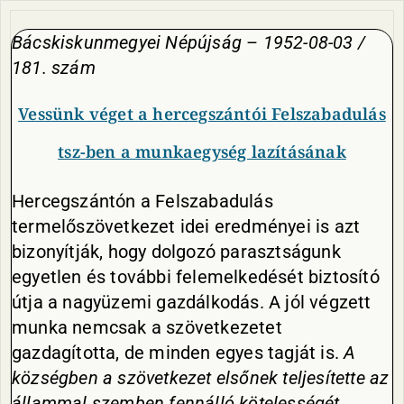
Bácskiskunmegyei Népújság
–
1952-08-03 /
181. szám
Vessünk véget a hercegszántói Felszabadulás
tsz-ben a munkaegység lazításának
Hercegszántón a Felszabadulás
termelőszövetkezet idei eredményei is azt
bizonyítják, hogy dolgozó parasztságunk
egyetlen és további felemelkedését biztosító
útja a nagyüzemi gazdálkodás. A jól végzett
munka nemcsak a szövetkezetet
gazdagította, de minden egyes tagját is.
A
községben a szövetkezet elsőnek teljesítette az
állammal szemben fennálló kötelességét,