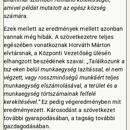
amivel példát mutatott az egész község
számára.
Ezek mellett az eredmények mellett azonban
vannak még hibák. A szövetkezetre teljes
egészében vonatkoznak Horváth Márton
elvtársnak, a Központi Vezetőség ülésén
elhangzott beszédének szavai: „
Találkozunk a
tsz-eken belül munkaegység lazítással, el nem
végzett, vagy rosszminőségű munkáért teljes
munkaegység elszámolásával, a terület és a
munkaegység törtszámainak felfelé
kerekítésével.”
Ez pedig végeredményben mit
eredményezett. Károsodást a szövetkezet
további gyarapodásában, a tagság további
gazdagodásában.