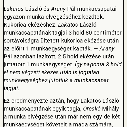
Lakatos
László és
Arany
Pál munkacsapatai
egyazon munka elvégzéséhez kezdtek.
Kukorica ekézéshez.
Lakatos
László
munkacsapatának tagjai 3 hold 80 centiméter
sortávolságra ültetett kukorica ekézése után
az előírt 1 munkaegységet kapták. —
Arany
Pál azonban lazított, 2.5 hold ekézése után
juttatott 1 munkaegységet.
Így naponta 3 hold
el nem végzett ekézés után is jogtalan
munkaegységhez jutottuk a munkacsapat
tagjai.
Ez eredményezte aztán, hogy Lakatos László
munkacsapatának egyik tagja,
Oreskó
Mihály,
a munka elvégzése után már nem egy, de két
munkaegységet követelt a maga számára,