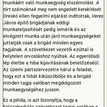
munkáért való munkaegység elszámolást.
A
tört számoknak meg nem engedett kerekítését.
Oreskó
ellen fegyelmi eljárást indítottak,
Veres
János építő brigádjának eddigi
munkateljesítését pedig lemérik és az
elvégzett munka után járó munkaegységeket
juttatják csak a brigád minden egyes
tagjának. A szövetkezet vezetői ezúttal is
helytelen orvosláshoz nyúltak. Az egyenlősdi
lép életbe a hiba kijavításának betetőzéséül.
Az üzemi pártszervezetre hárul a feladat,
hogy ezt a hibát kiküszöbölje és a brigád
minden tagja valóban megdolgozott
munkaegységéhez jusson.
Ez a példa, is azt bizonyítja, hogy a
Felszabadulás szövetkezet tagjai sorában a